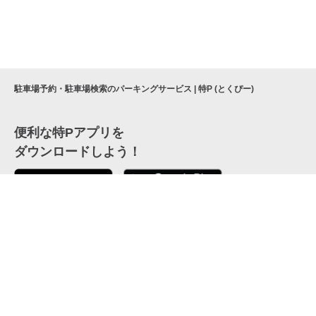
駐車場予約・駐車場検索のパーキングサービス | 特P (とくぴー)
便利な特Pアプリを
ダウンロードしよう！
ここから「インストール」して、便利な特Pアプリを
公式 X
GETしよう