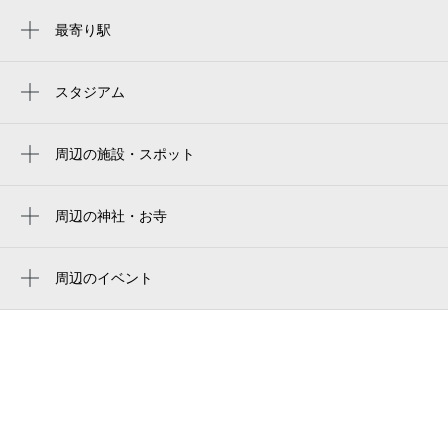
最寄り駅
新清水駅
入江岡駅
スタジアム
iai日本平足球場
清水駅
IAIスタジアム日本平
周辺の施設・スポット
桜橋駅
自由民主党静岡市清水支部
iai 스타디움 니혼다이라
市役所清水庁舎
周辺の神社・お寺
iai stadium nihondaira
周辺に神社・お寺が見つかりませんでした。
清水みなと祭り
周辺のイベント
静岡市役所清水庁舎・清水区役所
第77回清水みなと祭り
静岡市 清水区役所
トヨタカローラ静岡（株） 清水中央店
清水区役所 保険年金課国民年金担当
静岡市 清水区役所 清水福祉事務所生活支援
課地域福祉担当