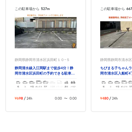
この駐車場から
527m
この駐車場から
66
静岡県静岡市清水区浜田町１０−５
静岡県静岡市清水区入
静岡清水線入江岡駅まで徒歩4分！静
ちびまる子ちゃんラ
岡市清水区浜田町の予約できる駐車
岡市清水区入船町4
場！
る駐車場！
軽
コ
中型
ボックス
SUV
大型車
トラック
原付
バイク
軽
コ
中型
ボックス
SU
¥698
/
24h
0:00
〜
0:00
¥480
/
24h