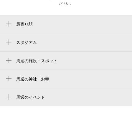
ださい。
最寄り駅
野町駅
スタジアム
周辺にスタジアムが見つかりませんでした。
周辺の施設・スポット
apa hotel kanazawa katamachi
ブライダルブティックベージュ金沢ｏｆｆ
周辺の神社・お寺
ｉｃｅ
円徳寺
アパホテル〈金沢片町〉
徳栄寺
周辺のイベント
しあわせのぬいぐるみパーク展
インフォーム・ギャラリー
金澤老舗百年展 五の巻
アラビアンカフェ&ケバブ シーシャバー
nought 金沢 【ノート】