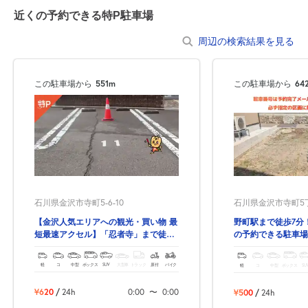
近くの予約できる特P駐車場
周辺の検索結果を見る
この駐車場から
551m
この駐車場から
64
石川県金沢市寺町5-6-10
石川県金沢市寺町5丁
【金沢人気エリアへの観光・買い物 最
野町駅まで徒歩7分
短最速アクセル】「忍者寺」まで徒歩
の予約できる駐車場
50秒！にし茶屋街も徒歩5分！
軽
コ
中型
ボックス
SUV
大型車
トラック
原付
バイク
軽
コ
中型
ボックス
SU
¥620
/
24h
0:00
〜
0:00
¥500
/
24h