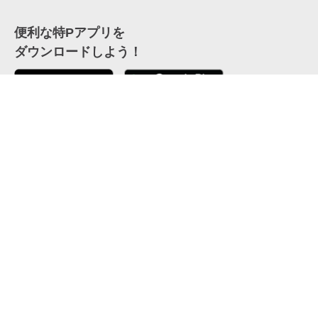
便利な特Pアプリを
ダウンロードしよう！
ここから「インストール」して、便利な特Pアプリを
公式 X
GETしよう
公式 Facebook
特P
会員・利用規約