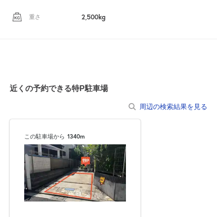
2,500kg
重さ
近くの予約できる特P駐車場
周辺の検索結果を見る
自宅
空
駐車場
で
の
き
を
貸出
？
しませんか
この駐車場から
1340m
売上GET！
費用ゼロ
カンタン