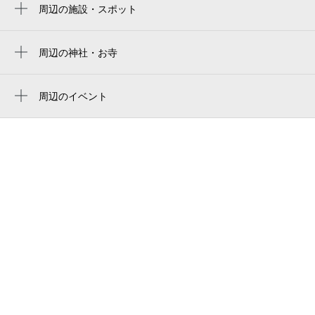
アミノバイタルフィールド
周辺の施設・スポット
布田駅
調布市菊野台２丁目第２児童遊園
Ajinomoto Stadium
調布へら鮒園
周辺の神社・お寺
아지노모토 스타디움
稲荷神社
調布市菊野台２丁目第１児童遊園
味之素体育场
周辺のイベント
メイングリーン
味の素スタジアム
周辺にイベントが見つかりませんでした。
柴崎駅前テニスコート
ajinomoto-stadion
調布市車橋児童遊園
味之素體育場
調布市菊野台１丁目第２児童遊園
stade ajinomoto
河津桜
estadio ajinomoto
ヒューリックレジデンス調布柴崎
sân vận động ajinomoto
メモリード東京セレモニーサポートセンタ
武蔵野の森総合スポーツプラザ
ー柴崎店
調布警察署