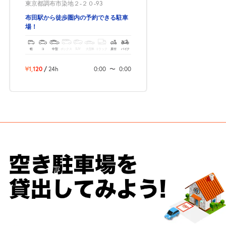
東京都調布市染地２-２０-93
布田駅から徒歩圏内の予約できる駐車
場！
軽
コ
中型
ボックス
SUV
大型車
トラック
原付
バイク
¥1,120
/
24h
0:00
〜
0:00
次へ