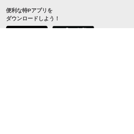
便利な特Pアプリを
ダウンロードしよう！
ここから「インストール」して、便利な特Pアプリを
公式 X
GETしよう
公式 Facebook
特P
会員・利用規約
特定商取引法について