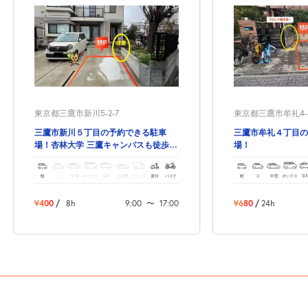
東京都三鷹市新川5-2-7
東京都三鷹市牟礼4-5
三鷹市新川５丁目の予約できる駐車
三鷹市牟礼４丁目の
場！杏林大学 三鷹キャンパスも徒歩圏
場！
内！
軽
コ
中型
ボックス
SUV
大型車
トラック
原付
バイク
軽
コ
中型
ボックス
SU
¥400
/
8h
9:00
〜
17:00
¥680
/
24h