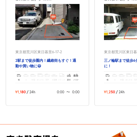
東京都荒川区東日暮里6-17-2
東京都荒川区東日暮里1
2駅まで徒歩圏内！繊維街もすぐ！通
三ノ輪駅まで徒歩6
勤や買い物に😃
に！
軽
コ
中型
ボックス
SUV
大型車
トラック
原付
バイク
軽
コ
中型
ボックス
SU
¥1,180
/
24h
0:00
〜
0:00
¥1,250
/
24h