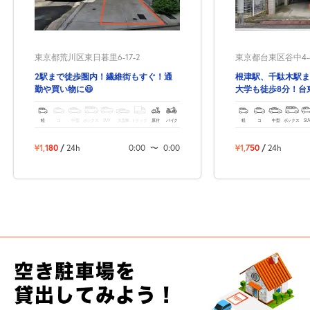
東京都荒川区東日暮里6-17-2
東京都台東区谷中4-4
2駅まで徒歩圏内！繊維街もすぐ！通
根津駅、千駄木駅ま
勤や買い物に😃
大学も徒歩8分！台
約のできる駐車場！
軽
コ
中型
ボックス
SUV
大型車
トラック
原付
バイク
軽
コ
中型
ボックス
SU
¥1,180
/
24h
0:00
〜
0:00
¥1,750
/
24h