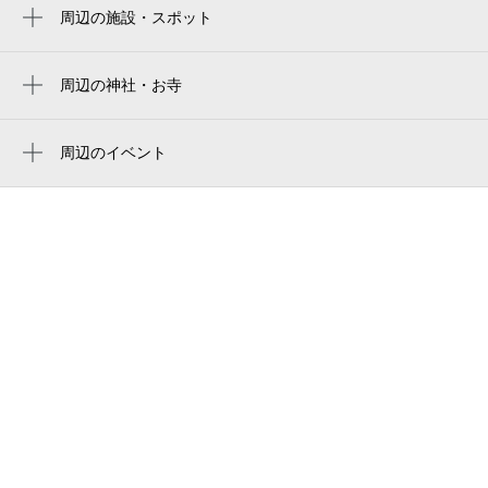
tokyo dome
周辺の施設・スポット
西日暮里駅
はせがわ病院
东京巨蛋
新三河島駅
安田商店 五丁目店
周辺の神社・お寺
도쿄 돔
千駄木駅
善性寺
（株）インソース 日暮里ビル
東京ドーム
入谷駅
隼人稲荷神社
周辺のイベント
ホテルマイステイズ日暮里
東京巨蛋
第15回 おはよう落語会 ～桂やまと「青
荒川区役所前駅
万人寺
hotel mystays nippori
菜」「蒟蒻問答」～
两国国技馆
根津駅
日暮里纖維街
CSテレ朝チャンネル「WAGEI」特別公演
ryogoku kokugikan national sumo stadium
荒川一中前駅
創作話芸フェス
パシフィカ・ダイビングセンター 日暮里
ryogoku kokugikan national sumo arena
荒川二丁目駅
店
りんごとさくらのコンサート2026
東京両国国技館
田端駅
NIPPORI FABRIC TOWN
日暮里繊維街ワークショップ（8月）
ryogoku kokugikan sumo arena
日暮里繊維街
日暮里繊維街ワークショップ（7月）
日暮里阿爾蒙特飯店
日暮里繊維街夏祭り in ふらっとにっぽ
り
アルモントホテル日暮里