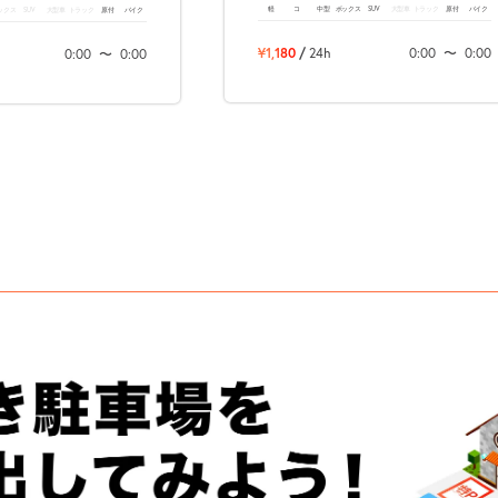
軽
コ
中型
ボックス
SUV
大型車
トラック
原付
バイク
ックス
SUV
大型車
トラック
原付
バイク
¥1,180
/
24h
0:00
〜
0:00
0:00
〜
0:00