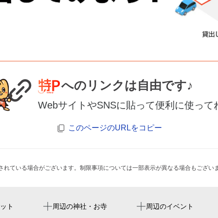
へのリンクは自由です♪
WebサイトやSNSに貼って便利に使って
このページのURLをコピー
されている場合がございます。制限事項については一部表示が異なる場合もござい
向原駅
东京巨蛋
（株）コイシカワ
本門仏立講堂大孝寺
夏帽子（ラフィア）帽
ット
周辺の神社・お寺
周辺のイベント