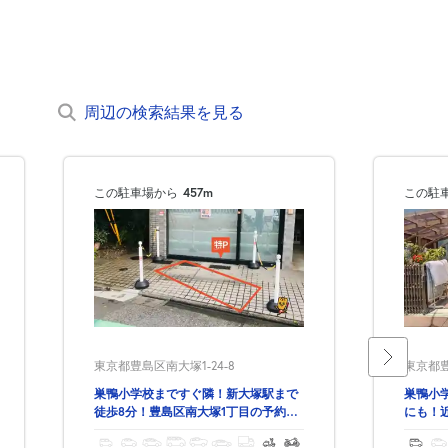
周辺の検索結果を見る
この駐車場から
457m
この駐
東京都豊島区南大塚1-24-8
東京都豊
巣鴨小学校まですぐ隣！新大塚駅まで
巣鴨小
徒歩8分！豊島区南大塚1丁目の予約駐
にも！
車場！