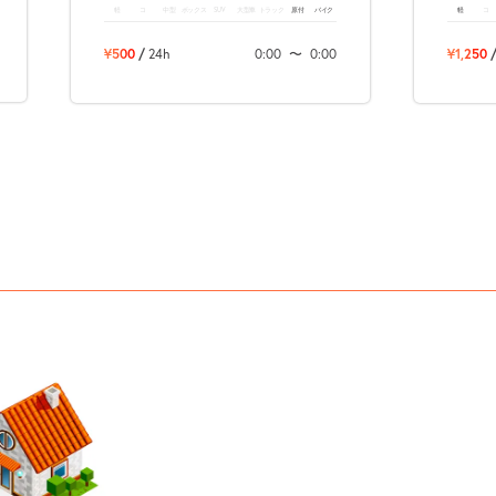
軽
コ
中型
ボックス
SUV
大型車
トラック
原付
バイク
軽
コ
¥500
/
24h
0:00
〜
0:00
¥1,250