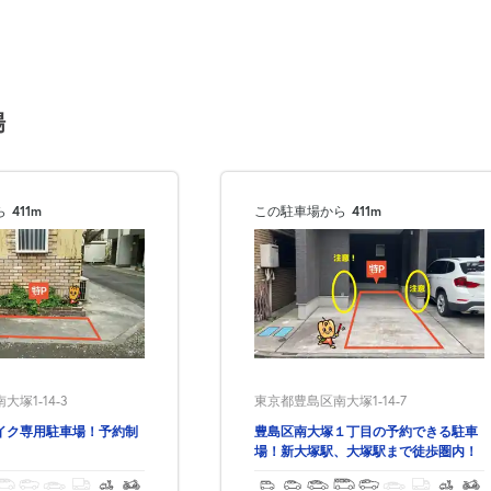
場
ら
411m
この駐車場から
411m
東京都豊島区南大塚1-14-7
塚1-14-3
豊島区南大塚１丁目の予約できる駐車
イク専用駐車場！予約制
場！新大塚駅、大塚駅まで徒歩圏内！