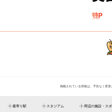
掲載されている情報は、予告なく変更
新大塚駅
tokyo dome
ピザハット 新大塚店
遠妙寺
布帽子体験講座
最寄り駅
スタジアム
周辺の施設・スポ