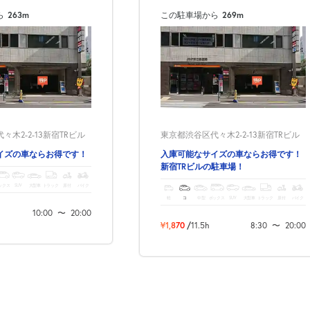
次へ
ら
263m
この駐車場から
269m
木2-2-13新宿TRビル
東京都渋谷区代々木2-2-13新宿TRビル
イズの車ならお得です！
入庫可能なサイズの車ならお得です！
新宿TRビルの駐車場！
ックス
SUV
大型車
トラック
原付
バイク
軽
コ
中型
ボックス
SUV
大型車
トラック
原付
バイク
10:00
〜
20:00
¥1,870
/
11.5h
8:30
〜
20:00