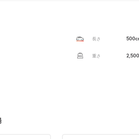
貸出
？
しませんか
売上GET！
費用ゼロ
カンタン
500c
長さ
2,50
重さ
場