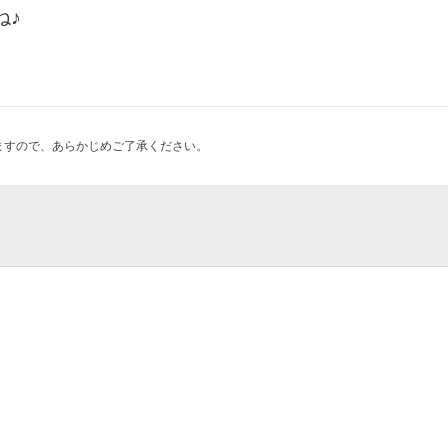
ね♪
ますので、あらかじめご了承ください。
店
『シンデレラ』
ファッションショー展
ィー
ascircle）バイカルテ取扱店