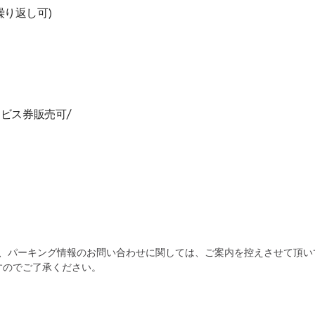
円(繰り返し可)
ビス券販売可/
為、パーキング情報のお問い合わせに関しては、ご案内を控えさせて頂い
自宅
空
駐車場
すのでご了承ください。
で
の
き
を