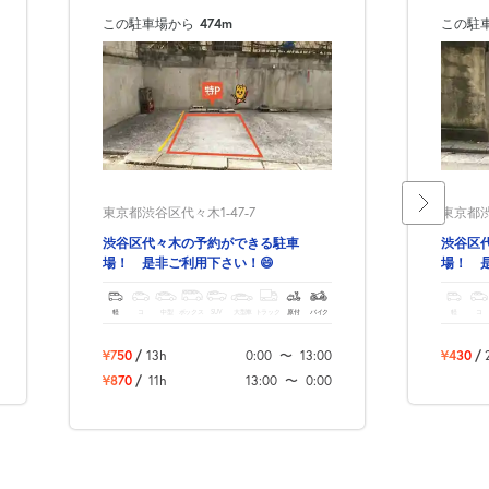
この駐車場から
474m
この駐
東京都渋谷区代々木1-47-7
東京都渋
渋谷区代々木の予約ができる駐車
渋谷区
場！ 是非ご利用下さい！😄
場！ 
軽
コ
中型
ボックス
SUV
大型車
トラック
原付
バイク
軽
コ
¥750
/
13h
0:00
〜
13:00
¥430
/
¥870
/
11h
13:00
〜
0:00