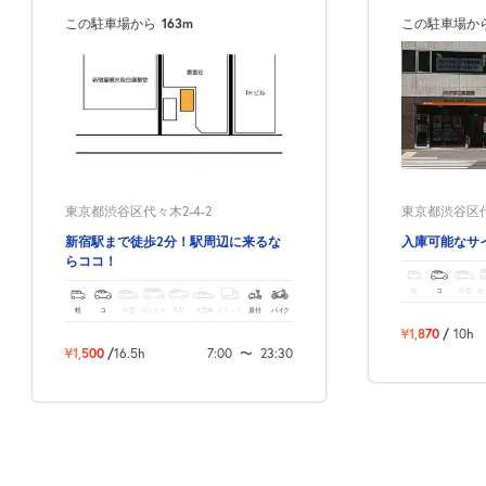
この駐車場から
163m
この駐車場か
東京都渋谷区代々木2-4-2
東京都渋谷区代々
新宿駅まで徒歩2分！駅周辺に来るな
入庫可能なサ
らココ！
軽
コ
中型
ボ
軽
コ
中型
ボックス
SUV
大型車
トラック
原付
バイク
¥1,870
/
10h
¥1,500
/
16.5h
7:00
〜
23:30