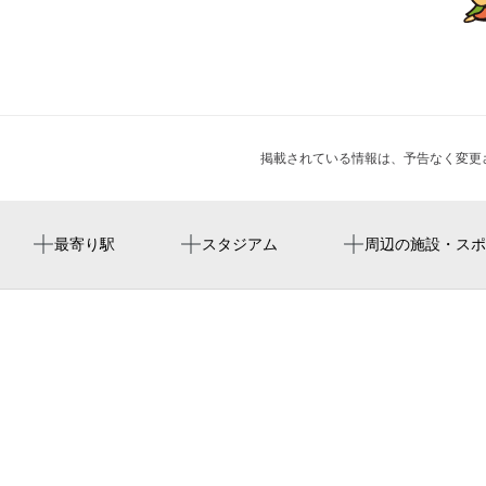
掲載されている情報は、予告なく変更
新線新宿駅
国立競技場 中央門
udon shin
新宿瑠璃光院白蓮華堂
プーク人形劇場 A-hoj! 2026国際人形劇フェスティバ
最寄り駅
スタジアム
周辺の施設・スポ
ル
新宿駅
新国立竞技场
魚と肴 わぶ
古代文明最大の謎に迫る「ピラミッドと人間」
代々木駅
estádio nacional do japão
新宿松本ビル
世界の刺繍をめぐる旅
新宿三丁目駅
国立スタジアム
風雲児
西新宿駅
mufgスタジアム（国立競技場）
こくみん共済 coop
西武新宿駅
国立競技場
こくみん共済 coop ホール／スペース・ゼロ