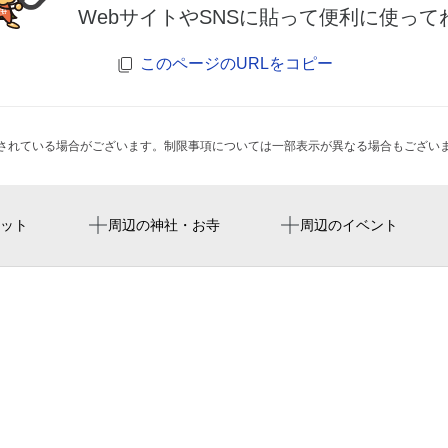
WebサイトやSNSに貼って便利に使って
このページのURLをコピー
されている場合がございます。制限事項については一部表示が異なる場合もござい
南新宿駅
国立競技場 千駄ヶ谷門
スタジオミュージアム新宿
金吾龍神社 東京分祠
ット
周辺の神社・お寺
周辺のイベント
世界の人形劇シリーズ
都庁前駅
japan national stadium
伊之瀬
文化服装学院 文化祭
新宿西口駅
國立競技場
江戸前割烹 三是寿司
メロンアフタヌーンテ
参宮橋駅
mufg stadium
北斗第一ビル
初台駅
estadio nacional de japón
和術慧舟會hearts
北参道駅
도쿄 국립경기장
美容室 kva キバ 新宿店（t