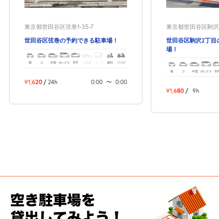
東京都世田谷区弦巻1-35-7
東京都世田谷区駒沢2-
世田谷区弦巻の予約できる駐車場！
世田谷区駒沢2丁目
場！
軽
コ
中型
ボックス
SUV
大型車
トラック
原付
バイク
軽
コ
中型
ボックス
SU
¥1,620
/
24h
0:00
〜
0:00
¥1,680
/
9h