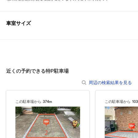
車室サイズ
近くの予約できる特P駐車場
周辺の検索結果を見る
この駐車場から
374m
この駐車場から
10