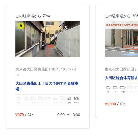
この駐車場から
79m
この駐車場から
20
東京都大田区東蒲田1-10-4フタバハイ
東京都大田区蒲田3-12
ツ
大田区総合体育館す
大田区東蒲田１丁目の予約できる駐車
場！
軽
コ
中型
ボックス
SU
軽
コ
中型
ボックス
SUV
大型車
トラック
原付
バイク
¥1,000
/
10h
¥370
/
24h
0:00
〜
0:00