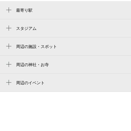
最寄り駅
梅屋敷駅
京急蒲田駅
スタジアム
大田スタジアム
大森町駅
周辺の施設・スポット
蒲田駅
大田区総合体育館 弓道場
糀谷駅
東蒲田1丁目歩道橋
周辺の神社・お寺
大鳥居駅
椿神社
Ota City General Gymnasium
周辺のイベント
大田区総合体育館
HEARTS EXPO 2026
国道15号
ネコ市ネコ座with ピュリナ＠東京大田区産
フタバハイツ
業プラザPiO
梅屋敷と和中散薬売所跡
大田区総合体育館駐輪場