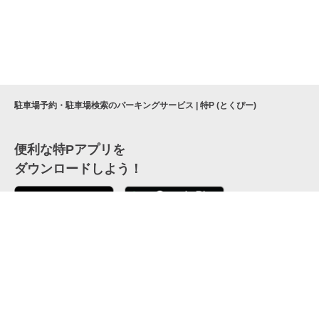
駐車場予約・駐車場検索のパーキングサービス | 特P (とくぴー)
便利な特Pアプリを
ダウンロードしよう！
ここから「インストール」して、便利な特Pアプリを
公式 X