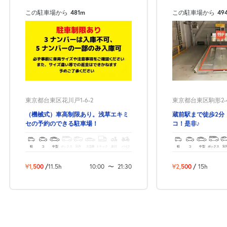
この駐車場から
481m
この駐車場から
49
東京都台東区花川戸1-6-2
東京都台東区駒形2-4
（機械式）車高制限あり。浅草エキミ
蔵前駅まで徒歩2分
セの予約のできる駐車場！
コ！是非♪
軽
コ
中型
ボックス
SUV
大型車
トラック
原付
バイク
軽
コ
中型
ボックス
SU
¥1,500
/
11.5h
10:00
〜
21:30
¥2,500
/
15h