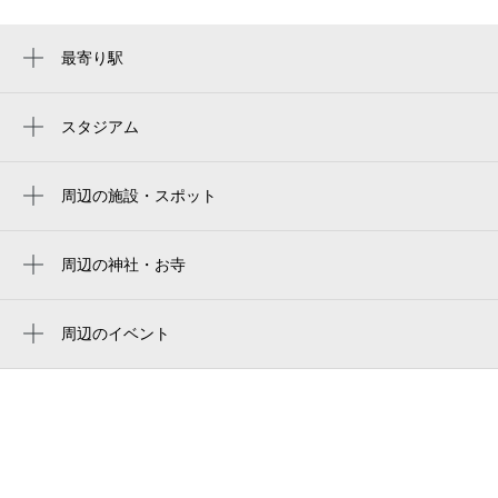
最寄り駅
浅草駅
本所吾妻橋駅
スタジアム
两国国技馆
田原町駅
ryogoku kokugikan national sumo stadium
周辺の施設・スポット
浅草駅
BON東京浅草 （BON Tokyo Asakusa）
ryogoku kokugikan national sumo arena
蔵前駅
bon tokyo asakusa
周辺の神社・お寺
東京両国国技館
とうきょうスカイツリー駅
霊光寺
発酵spa&cafe清
ryogoku kokugikan sumo arena
押上（スカイツリー前）駅
本久寺
周辺のイベント
アーベイン浅草
御殿下記念館
第41回浅草サンバカーニバル
押上〈スカイツリー前〉駅
遍照院
吾妻橋公園
お祭りBBQ（バーベキュー） ビアガーデ
両国駅
弘法寺
田畑硝子工房
ン 浅草エキミセ屋台村
浅草橋駅
呑竜教会
日蓮正宗法華講連合会 富士会館
墨田区本所「0歳からの・はじめてのオーケ
錦糸町駅
ストラ」動物大行進
駒形堂