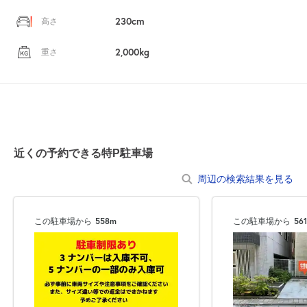
230cm
高さ
2,000kg
重さ
近くの予約できる特P駐車場
周辺の検索結果を見る
この駐車場から
558m
この駐車場から
56