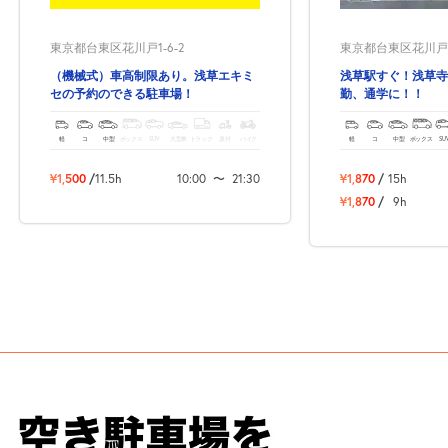
東京都台東区花川戸1-6-2
東京都台東区花川戸1-
（機械式）車高制限あり。浅草エキミ
浅草駅すぐ！浅草寺
セの予約のできる駐車場！
勤、通学に！！
軽
コ
中型
ボックス
SUV
大型車
トラック
原付
バイク
軽
コ
中型
ボックス
SU
¥1,500
/
11.5h
10:00
〜
21:30
¥1,870
/
15h
¥1,870
/
9h