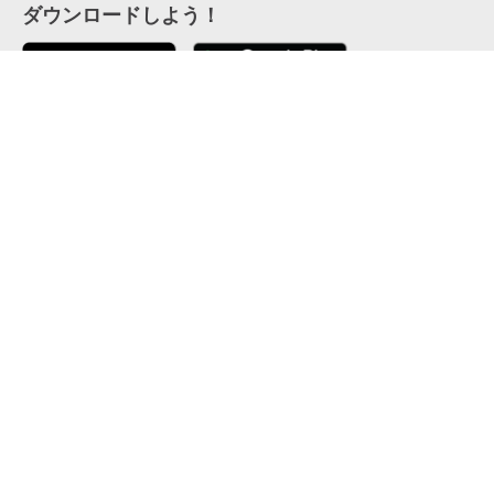
ダウンロードしよう！
ここから「インストール」して、便利な特Pアプリを
公式 X
GETしよう
公式 Facebook
特P
会員・利用規約
特定商取引法について
プライバシーポリシー
運営会社