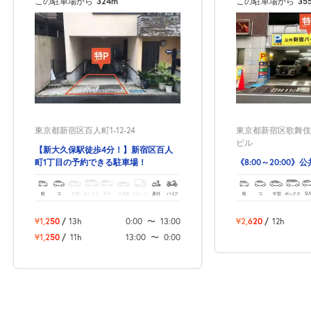
この駐車場から
324m
この駐車場から
35
自宅
空
駐車場
で
の
き
を
貸出
？
しませんか
売上GET！
費用ゼロ
カンタン
東京都新宿区百人町1-12-24
東京都新宿区歌舞伎町
ビル
【新大久保駅徒歩4分！】新宿区百人
町1丁目の予約できる駐車場！
《8:00～20:00
軽
コ
中型
ボックス
SUV
大型車
トラック
原付
バイク
軽
コ
中型
ボックス
SU
¥1,250
/
13h
0:00
〜
13:00
¥2,620
/
12h
¥1,250
/
11h
13:00
〜
0:00