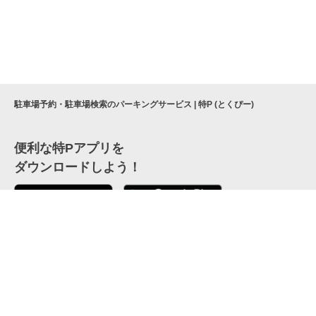
駐車場予約・駐車場検索のパーキングサービス | 特P (とくぴー)
便利な特Pアプリを
ダウンロードしよう！
ここから「インストール」して、便利な特Pアプリを
公式 X