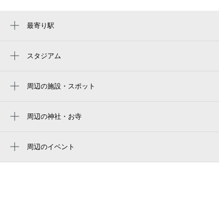
最寄り駅
西武新宿駅
新大久保駅
スタジアム
国立競技場 千駄ヶ谷門
東新宿駅
国立競技場 中央門
周辺の施設・スポット
大久保駅
新宿歌舞伎町郵便局
japan national stadium
新宿西口駅
レオーニ
周辺の神社・お寺
estádio nacional do japão
新宿三丁目駅
日本基督教団新宿西教会
グランファーレ
新国立竞技场
新宿駅
しあわせ薬師如来
周辺のイベント
セアン新宿
新国立競技場hゲート
怪談モノ語り
西新宿駅
北向観音菩薩
HOTEL MALTA
mufgスタジアム（国立競技場）
Sanrio characters Exhibition Hotel
新線新宿駅
長光寺
장터
Floria Tokyo （サンリオ キャラクター
国立競技場
新宿御苑前駅
ズ エキシビジョン ホテルフローリア
長光寺
sbj銀行 新宿支店
トーキョー）
estadio nacional de japón
都庁前駅
長光寺（新宿しあわせ薬師）