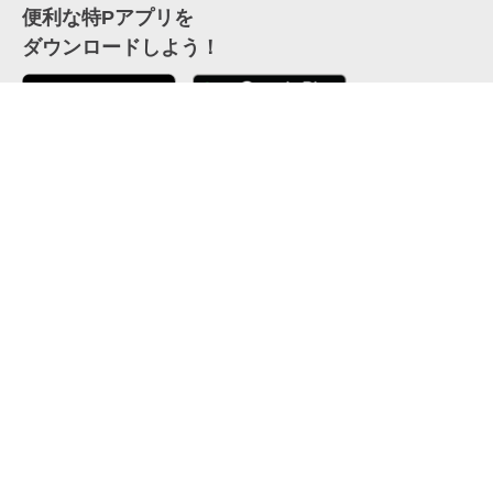
便利な特Pアプリを
ダウンロードしよう！
ここから「インストール」して、便利な特Pアプリを
公式 X
GETしよう
公式 Facebook
特P
会員・利用規約
特定商取引法について
プライバシーポリシー