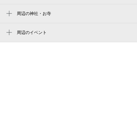
清瀬旭が丘郵便局
ワッツウィズ 清瀬旭が丘団地big-a店
周辺の神社・お寺
周辺に神社・お寺が見つかりませんでした。
清瀬旭が丘団地クリニック
周辺のイベント
旭が丘老人いこいの家
周辺にイベントが見つかりませんでした。
清瀬旭が丘団地2-1号棟
清瀬市立清明小学校
新座 車庫
東村山警察署旭が丘交番
公園
アムール
下宿児童館
清瀬市立第三保育園