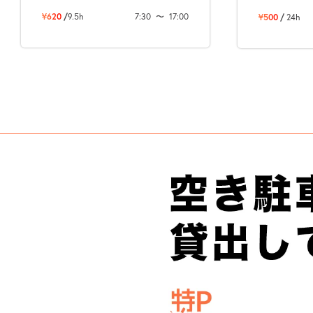
¥620
/
9.5h
7:30
〜
17:00
¥500
/
24h