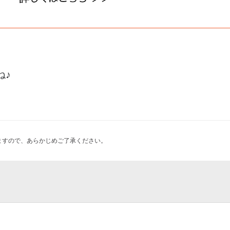
ね♪
ますので、あらかじめご了承ください。
局
万年～土製品の考古学～」
り！『サマフェス 2nd スプラ
植竹町1丁目店