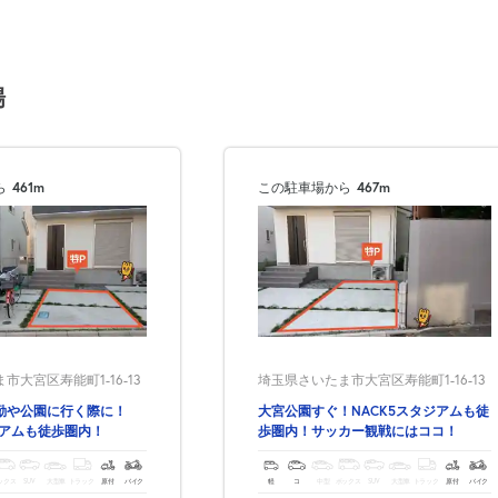
場
ら
461m
この駐車場から
467m
市大宮区寿能町1-16-13
埼玉県さいたま市大宮区寿能町1-16-13
勤や公園に行く際に！
大宮公園すぐ！NACK5スタジアムも徒
ジアムも徒歩圏内！
歩圏内！サッカー観戦にはココ！
ックス
SUV
大型車
トラック
原付
バイク
軽
コ
中型
ボックス
SUV
大型車
トラック
原付
バイク