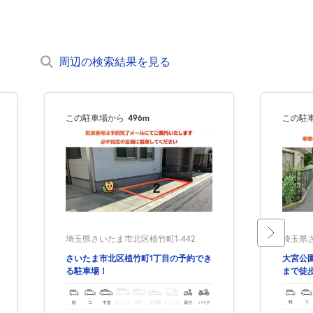
周辺の検索結果を見る
この駐車場から
496m
この駐
埼玉県さ
埼玉県さいたま市北区植竹町1-442
大宮公園
さいたま市北区植竹町1丁目の予約でき
まで徒
る駐車場！
軽
コ
軽
コ
中型
ボックス
SUV
大型車
トラック
原付
バイク