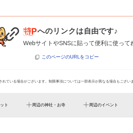
へのリンクは自由です♪
WebサイトやSNSに貼って便利に使って
このページのURLをコピー
されている場合がございます。制限事項については一部表示が異なる場合もござい
北大宮駅
nack5 stadium omiya
さいたま地方法務局大宮支
企画展「土をこねこね1
ット
周辺の神社・お寺
周辺のイベント
土呂駅
stade du parc omiya
アークパティオ盆栽町
大宮けいりん 水かけまつ
ッシュ！』
ホテルアランド大宮
セブン-イレブン さいたま