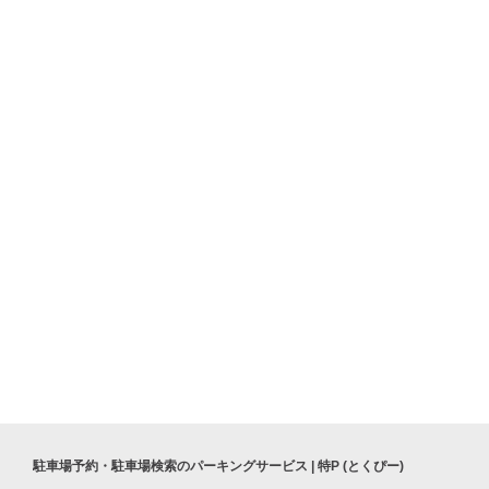
生ラムジンギスカン めいごる北大宮店
鈴浦公園
駐車場予約・駐車場検索のパーキングサービス | 特P (とくぴー)