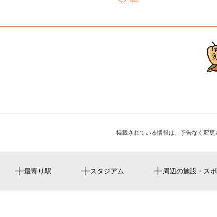
掲載されている情報は、予告なく変更
大宮公園駅
大宮公園野球場
東植竹公園
周辺に神社・お寺が見つかりませんでした。
夏休み子ども組紐教室（キーホルダー作成）
最寄り駅
スタジアム
周辺の施設・スポ
鉄道博物館駅
NACK5スタジアム大宮
（有）菅野貴金属製作所
中高生のための博物館体験講座
ラモード大宮
大宮けいりん 水かけまつり！『サマフェス』
ファインシティ大宮公園