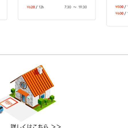
¥500
/
¥620
/
12h
7:30
〜
19:30
¥600
/