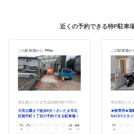
近くの予約できる特P駐車
この駐車場から
195m
この駐車場か
埼玉県さいたま市北区植竹町1-105-1
埼玉県さいたま
大宮公園まで徒歩8分！さいたま市北
★軽専用★通
区植竹町１丁目の予約できる駐車場！
NACK5スタ
軽
コ
中型
ボックス
SUV
大型車
トラック
原付
バイク
軽
コ
中型
ボ