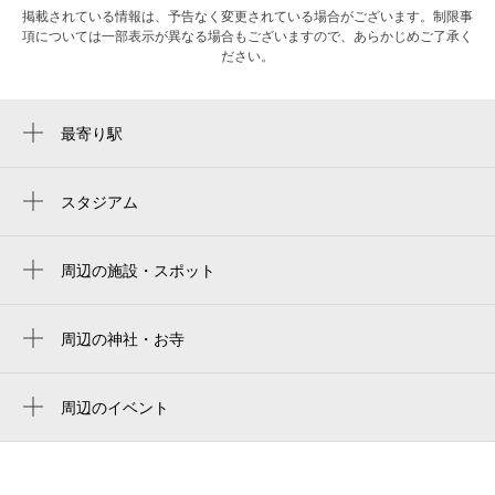
掲載されている情報は、予告なく変更されている場合がございます。制限事
項については一部表示が異なる場合もございますので、あらかじめご了承く
ださい。
最寄り駅
東武宇都宮駅
スタジアム
ブレックスアリーナ宇都宮
周辺の施設・スポット
第一生命保険（株） 栃木支社
フランス写真館
周辺の神社・お寺
真福寺
飛鳥未来きずな高等学校 宇都宮キャンパス
正行寺
周辺のイベント
n高等学校 東武宇都宮キャンパス（旧名称
銀座ライオンビヤガーデン 東武宇都宮
宇都宮キャンパス）
店
izumi-machi dori
宇都宮オクトーバーフェスト Light