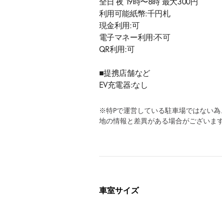
全日 夜 19時〜8時 最大300円
利用可能紙幣:千円札
現金利用:可
電子マネー利用:不可
QR利用:可
■提携店舗など
EV充電器:なし
※特Pで運営している駐車場ではない
地の情報と差異がある場合がございま
車室サイズ