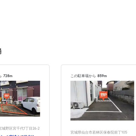
場
ら
728m
この駐車場から
859m
城野区宮千代1丁目26-2
宮城県仙台市若林区保春院前丁105