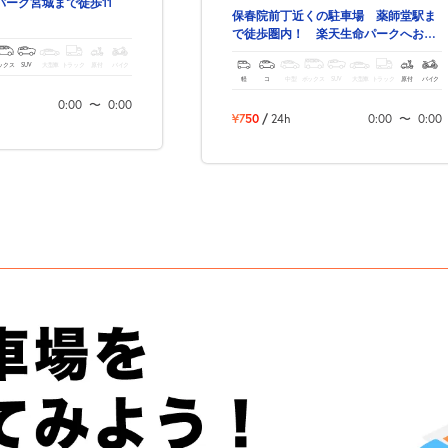
パーク宮城まで徒歩11
保春院前丁近くの駐車場 薬師堂駅ま
で徒歩圏内！ 楽天生命パークへお越
しの際にもご利用下さい！
ックス
SUV
大型車
トラック
原付
バイク
軽
コ
中型
ボックス
SUV
大型車
トラック
原付
バイク
0:00
〜
0:00
¥750
/
24h
0:00
〜
0:00