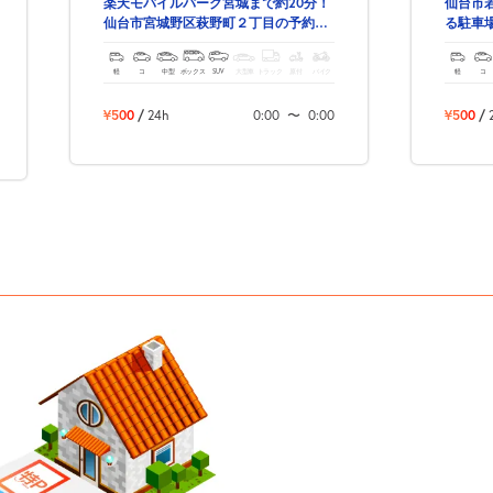
楽天モバイルパーク宮城まで約20分！
仙台市
仙台市宮城野区萩野町２丁目の予約で
る駐車
きる駐車場！
軽
コ
中型
ボックス
SUV
大型車
トラック
原付
バイク
軽
コ
¥500
/
24h
0:00
〜
0:00
¥500
/