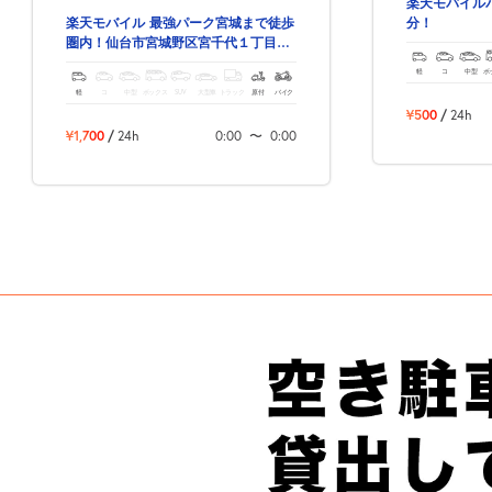
楽天モバイル
分！
楽天モバイル 最強パーク宮城まで徒歩
圏内！仙台市宮城野区宮千代１丁目の
予約できる駐車場！
軽
コ
中型
ボ
軽
コ
中型
ボックス
SUV
大型車
トラック
原付
バイク
¥500
/
24h
¥1,700
/
24h
0:00
〜
0:00