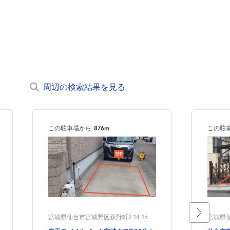
周辺の検索結果を見る
この駐車場から
876m
この駐
宮城県仙台市宮城野区萩野町2-14-15
宮城県仙