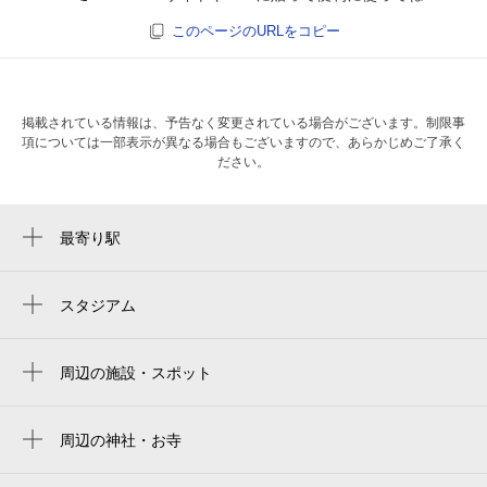
このページのURLをコピー
掲載されている情報は、予告なく変更されている場合がございます。制限事
項については一部表示が異なる場合もございますので、あらかじめご了承く
ださい。
最寄り駅
平野駅
加美駅
スタジアム
yanmar stadium nagai
平野駅
周辺の施設・スポット
南巽駅
総合スポーツクラブニッコースポーツイン
新加美駅
毎日
周辺の神社・お寺
平野北公園（児）
周辺に神社・お寺が見つかりませんでした。