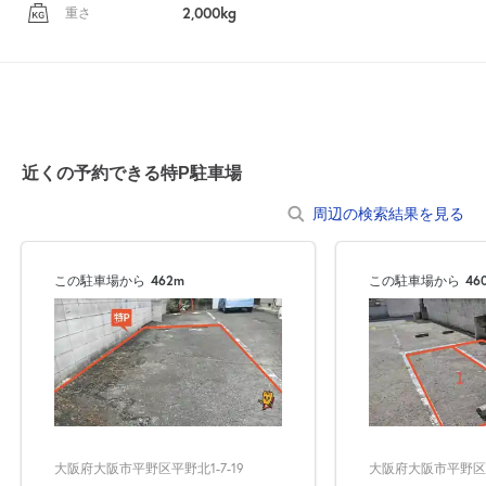
2,000kg
重さ
近くの予約できる特P駐車場
周辺の検索結果を見る
この駐車場から
462m
この駐車場から
46
大阪府大阪市平野区平野北1-7-19
大阪府大阪市平野区平野