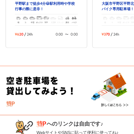
平野駅まで徒歩4分😃駅利用時や学校
大阪市平野区平野北
行事の際に是非！
バイク専用駐車場！
分!
軽
コ
中型
ボックス
SUV
大型車
トラック
原付
バイク
軽
コ
中型
ボックス
SU
¥620
/
24h
0:00
〜
0:00
¥370
/
24h
へのリンクは自由です♪
WebサイトやSNSに貼って便利に使ってね♪