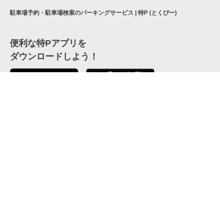
駐車場予約・駐車場検索のパーキングサービス | 特P (とくぴー)
便利な特Pアプリを
ダウンロードしよう！
ここから「インストール」して、便利な特Pアプリを
公式 X
GETしよう
公式 Facebook
特P