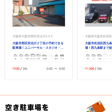
大阪府大阪市西区安治川2-3-5
大阪府大阪市此花区西九
大阪市西区安治川２丁目の予約できる
大阪市此花区西九条
駐車場！ユニバーサル・スタジオ・ジ
場！西九条駅まで徒
ャパン行く際などに！
軽
コ
中型
ボックス
SUV
大型車
トラック
原付
バイク
軽
コ
中型
ボックス
SU
¥500
/
24h
0:00
〜
0:00
¥1,000
/
24h