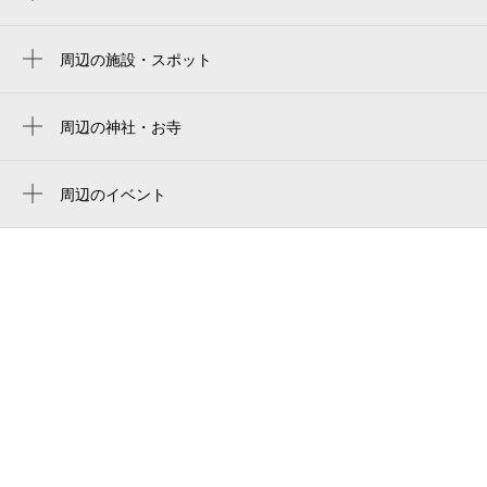
大阪京瓷巨蛋
ドーム前千代崎駅
京瓷大阪巨蛋
周辺の施設・スポット
大正駅
imcahotel
교세라 돔 오사카
汐見橋駅
吉徳旅館
周辺の神社・お寺
Kyocera Dome Osaka
桜川駅
中光寺
西久保ミシン工業（株）
京セラドーム大阪
弁天町駅
周辺のイベント
大阪市消防局西消防署九条出張所
Maruzen Intec Arena Osaka
Dr.STONE 体験型謎解きイベント 科学王
西長堀駅
大阪ドーム北
国 VS 闇の科学王国
asueアリーナ大阪
西九条駅
大阪市消防局
学校まるごと！いきものフェス！
asue arena osaka
芦原町駅
路線バス （大阪市営バス）
阿波座駅
大阪市消防局 西消防署
芦原橋駅
大阪市高速電気軌道株式会社（osaka
metro）
九条東公園（児）