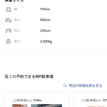
190cm
幅
500cm
長さ
200cm
高さ
2,000kg
重さ
近くの予約できる特P駐車場
周辺の検索結果を見る
この駐車場から
1248m
この駐車場から
13