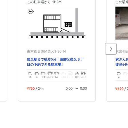
この駐車場から
1113m
この駐
東京都葛飾区柴又3-30-14
東京都葛
柴又駅まで徒歩5分！葛飾区柴又３丁
寅さん
目の予約できる駐車場！
徒歩6
軽
コ
中型
ボックス
SUV
大型車
トラック
原付
バイク
軽
コ
¥750
/
24h
0:00
〜
0:00
¥620
/