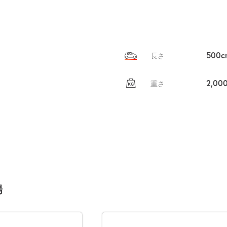
自宅
空
駐車場
で
の
き
を
貸出
？
しませんか
500c
長さ
売上GET！
費用ゼロ
カンタン
2,00
重さ
場