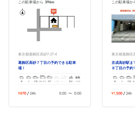
この駐車場から
396m
この駐車場か
東京都葛飾区高砂7-27-4
東京都葛飾区高
葛飾区高砂７丁目の予約できる駐車
京成高砂駅ま
場！
８丁目の予約
軽
コ
中型
ボックス
SUV
大型車
トラック
原付
バイク
軽
コ
中型
ボ
¥870
/
24h
0:00
〜
0:00
¥1,500
/
24h