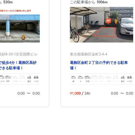
ら
530m
この駐車場から
1006m
次へ
砂8-30-1京安国際ビル
東京都葛飾区金町2-4-4
で徒歩4分！葛飾区高砂
葛飾区金町２丁目の予約できる駐車
できる駐車場！
場！
ックス
SUV
大型車
トラック
原付
バイク
軽
コ
中型
ボックス
SUV
大型車
トラック
原付
バイク
0:00
〜
0:00
¥1,000
/
24h
0:00
〜
0:00