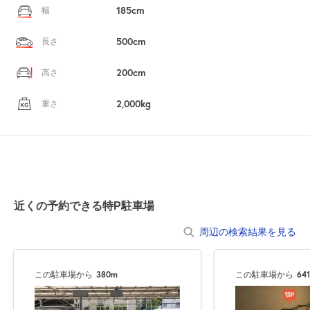
185cm
幅
500cm
長さ
200cm
高さ
2,000kg
重さ
近くの予約できる特P駐車場
周辺の検索結果を見る
この駐車場から
380m
この駐車場から
64