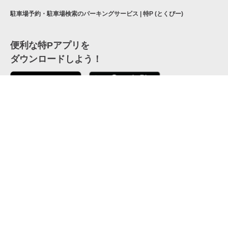
駐車場予約・駐車場検索のパーキングサービス | 特P (とくぴー)
便利な特Pアプリを
ダウンロードしよう！
ここから「インストール」して、便利な特Pアプリを
公式 X
GETしよう
公式 Facebook
特P