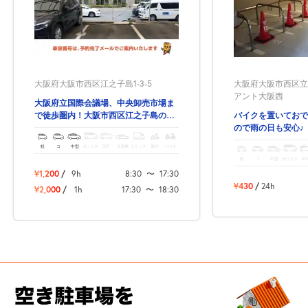
大阪府大阪市西区江之子島1-3-5
大阪府大阪市西区立売
アント大阪西
大阪府立国際会議場、中央卸売市場ま
で徒歩圏内！大阪市西区江之子島の予
バイクを置いておで
約できる駐車場！
ので雨の日も安心♪
軽
コ
中型
ボックス
SUV
大型車
トラック
原付
バイク
軽
コ
中型
ボックス
SU
¥1,200
/
9h
8:30
〜
17:30
¥430
/
24h
¥2,000
/
1h
17:30
〜
18:30