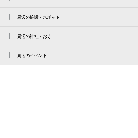
キャプテン翼フィールド大阪梅田 in links
肥後橋駅
umeda
周辺の施設・スポット
新福島駅
大阪京瓷巨蛋
エスリード江戸堀
本町駅
京瓷大阪巨蛋
三井のカーシェアーズ リパーク江戸堀3丁目
周辺の神社・お寺
渡辺橋駅
周辺に神社・お寺が見つかりませんでした。
교세라 돔 오사카
阿波座ガレージ
玉川駅
Kyocera Dome Osaka
周辺のイベント
大阪市立花乃井中学校
桃アフタヌーンティー
西長堀駅
京セラドーム大阪
焼肉ホルモンまるよし精肉店土佐堀店
「DINO SAFARI 2026」大阪公演（グラン
福島駅
sushi-mau
キューブ大阪）
西大橋駅
大阪市学校給食協会
お仕事発見フェスタ2026 高校生夏の進路
野田阪神駅
体験イベント
江戸堀中
野田駅
アロハナイト ビアフェア
らーめん 香澄 阿波座本店
共同ランチ企画「夏の味めぐり ホテル“イ
（株）明和工務店 大阪支店
チ推し”夏グルメ ～サマースイーツもご一
緒に～」
江戸堀連合会館