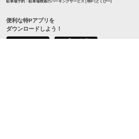
駐車場予約・駐車場検索のパーキングサービス | 特P (とくぴー)
便利な特Pアプリを
ダウンロードしよう！
ここから「インストール」して、便利な特Pアプリを
公式 X
GETしよう
公式 Facebook
特P
会員・利用規約