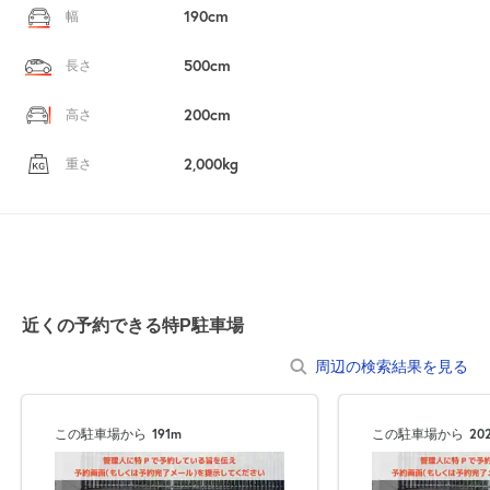
190cm
幅
500cm
長さ
200cm
高さ
2,000kg
重さ
近くの予約できる特P駐車場
周辺の検索結果を見る
この駐車場から
191m
この駐車場から
20