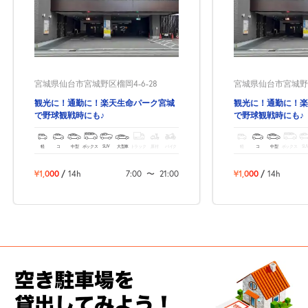
宮城県仙台市宮城野区榴岡4-6-28
宮城県仙台市宮城野区
観光に！通勤に！楽天生命パーク宮城
観光に！通勤に！楽
で野球観戦時にも♪
で野球観戦時にも♪
軽
コ
中型
ボックス
SUV
大型車
トラック
原付
バイク
軽
コ
中型
ボックス
SU
¥1,000
/
14h
7:00
〜
21:00
¥1,000
/
14h