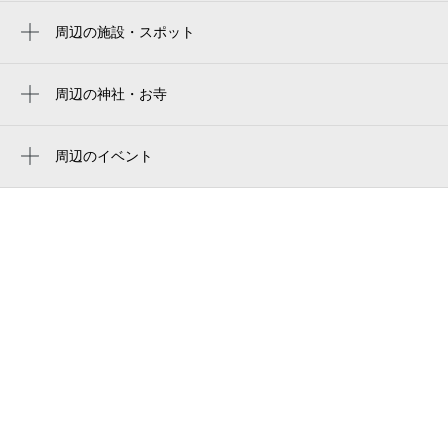
仙台駅
Rakuten Seimei Park Miyagi
周辺の施設・スポット
仙台駅
銀兵衛 仙台 東口
rakuten mobile park miyagi
あおば通駅
ハローワーク仙台（仙台公共職業安定所）
周辺の神社・お寺
rakuten mobile saikyo park miyagi
連坊駅
見瑞寺
大衆すし酒場 不二子 東口店
楽天モバイル 最強パーク宮城
五橋駅
孝勝寺
周辺のイベント
47ag
リアル脱出ゲーム×名探偵コナン「疾風の追
広瀬通駅
岳山珈琲 榴岡店
走からの脱出」（仙台）
愛宕橋駅
廻鮮寿司塩釜港 仙台店
ミネラルザワールド仙台石祭り2026
青葉通一番町駅
仙台mtビル
（株）ザ・森東 仙台支社
ソニー生命保険（株）
仙台七夕まつり
ソニー生命保険（株） 仙台ライフプランナ
仙台のお笑いライブ IGINARI LIVE
ーセンター第1支社
Vol.310
仙台公共職業安定所一般求職者の方の職業
仙台のお笑いライブ IGINARI LIVE
相談・紹介
Vol.309