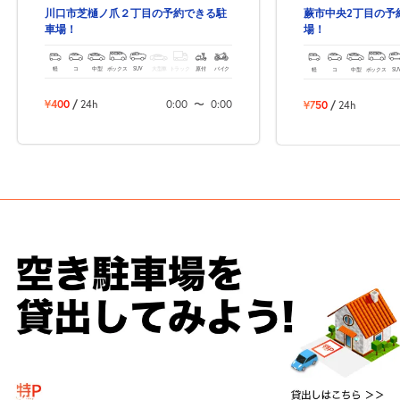
川口市芝樋ノ爪２丁目の予約できる駐
蕨市中央2丁目の予
車場！
場！
軽
コ
中型
ボックス
SUV
大型車
トラック
原付
バイク
軽
コ
中型
ボックス
SU
¥400
/
24h
0:00
〜
0:00
¥750
/
24h