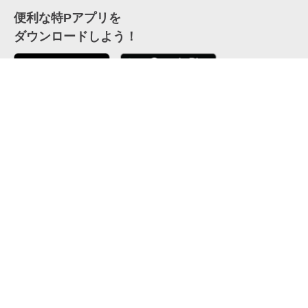
便利な特Pアプリを
ダウンロードしよう！
ここから「インストール」して、便利な特Pアプリを
公式 X
GETしよう
公式 Facebook
特P
会員・利用規約
特定商取引法について