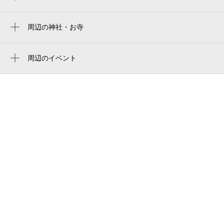
天ぷら 東月 tempura_tougetu
もつ焼き琥珀 蕨店
周辺の神社・お寺
周辺に神社・お寺が見つかりませんでした。
高岸写真場
周辺のイベント
まるよし
隅田川馬石 独演会
アイデスク蕨 自習室
らしくデイサービスセンター
蕨駅前郵便局
わらび機まつり
埼玉県道117号
Warabi Station West gate Police Box
蕨ミニ劇場
蕨駅西口 公衆トイレ