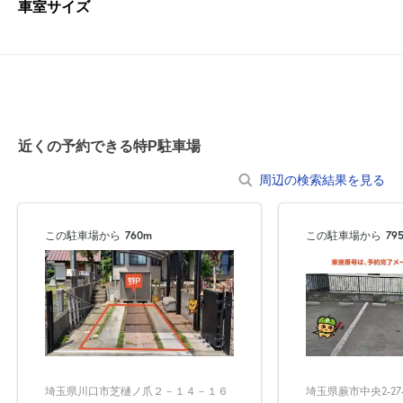
車室サイズ
近くの予約できる特P駐車場
周辺の検索結果を見る
この駐車場から
760m
この駐車場から
79
埼玉県川口市芝樋ノ爪２－１４－１６
埼玉県蕨市中央2-27-