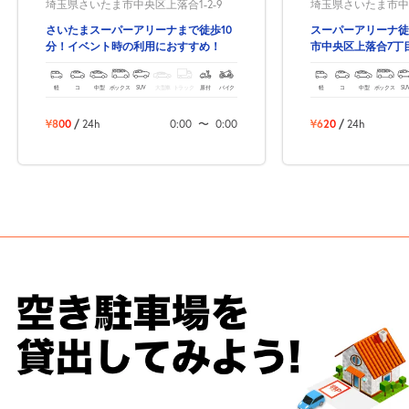
埼玉県さいたま市中央区上落合1-2-9
埼玉県さいたま市中央
さいたまスーパーアリーナまで徒歩10
スーパーアリーナ徒
分！イベント時の利用におすすめ！
市中央区上落合7丁
車場！
軽
コ
中型
ボックス
SUV
大型車
トラック
原付
バイク
軽
コ
中型
ボックス
SU
¥800
/
24h
0:00
〜
0:00
¥620
/
24h