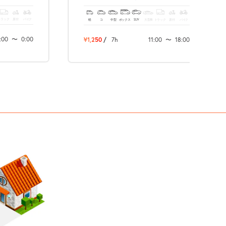
トラック
原付
バイク
軽
コ
中型
ボックス
SUV
大型車
トラック
原付
バイク
:00
〜
0:00
¥1,250
/
7h
11:00
〜
18:00