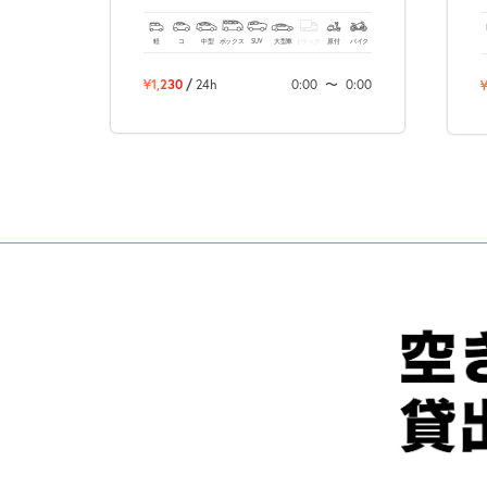
軽
コ
中型
ボックス
SUV
大型車
トラック
原付
バイク
¥1,230
/
24h
0:00
〜
0:00
¥