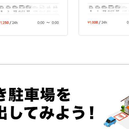
軽
コ
中型
ボックス
SUV
大型車
軽
コ
中型
ボックス
SUV
大型車
トラック
原付
バイク
¥1,000
/
24h
0
1,250
/
24h
0:00
〜
0:00