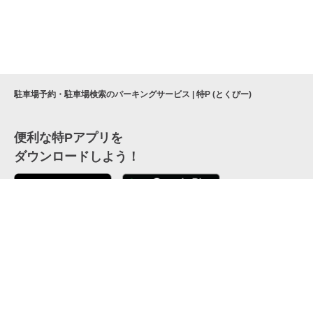
駐車場予約・駐車場検索のパーキングサービス | 特P (とくぴー)
便利な特Pアプリを
ダウンロードしよう！
ここから「インストール」して、便利な特Pアプリを
公式 X
GETしよう