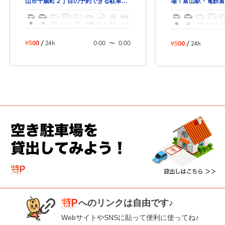
山市千歳町２丁目の予約できる駐車
場！富山駅・電鉄富
場！
軽
コ
中型
ボックス
SUV
大型車
トラック
原付
バイク
軽
コ
中型
ボックス
SU
¥500
/
24h
0:00
〜
0:00
¥500
/
24h
へのリンクは自由です♪
WebサイトやSNSに貼って便利に使ってね♪