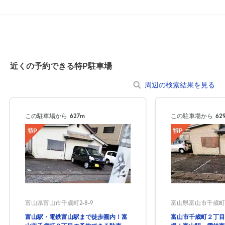
近くの予約できる特P駐車場
周辺の検索結果を見る
この駐車場から
627m
この駐車場から
62
富山県富山市千歳町2-8-9
富山県富山市千歳町2-
富山駅・電鉄富山駅まで徒歩圏内！富
富山市千歳町２丁目