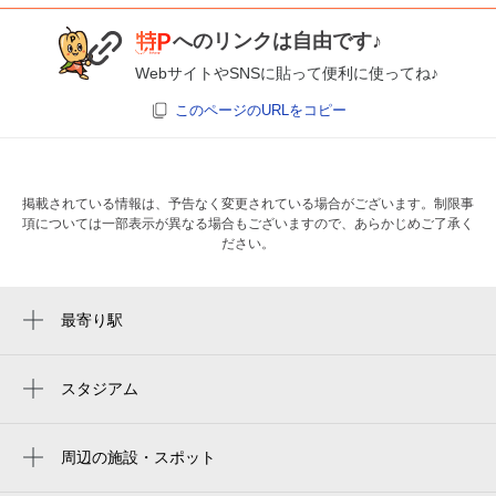
へのリンクは自由です♪
次へ
WebサイトやSNSに貼って便利に使ってね♪
このページのURLをコピー
掲載されている情報は、予告なく変更されている場合がございます。制限事
項については一部表示が異なる場合もございますので、あらかじめご了承く
ださい。
最寄り駅
鉄道博物館駅
北大宮駅
スタジアム
大宮公園野球場
大宮公園駅
nack5 stadium omiya
周辺の施設・スポット
土呂駅
日勝堂ビル
NACK5スタジアム大宮