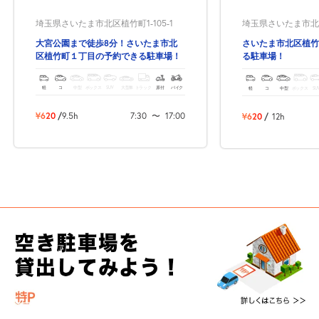
自宅
空
駐車場
で
の
き
を
貸出
？
埼玉県さいたま市北区植竹町1-105-1
埼玉県さいたま市北区
しませんか
大宮公園まで徒歩8分！さいたま市北
さいたま市北区植竹
売上GET！
費用ゼロ
カンタン
区植竹町１丁目の予約できる駐車場！
る駐車場！
軽
コ
中型
ボックス
SUV
大型車
トラック
原付
バイク
軽
コ
中型
ボックス
SU
¥620
/
9.5h
7:30
〜
17:00
¥620
/
12h