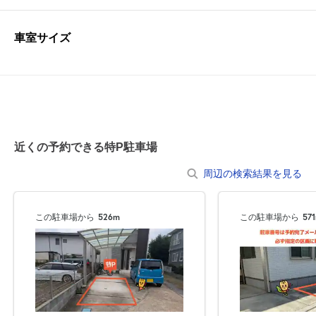
車室サイズ
近くの予約できる特P駐車場
周辺の検索結果を見る
この駐車場から
526m
この駐車場から
57