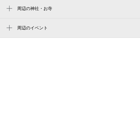
久保写真館（さいたま市）
周辺の神社・お寺
stade du parc omiya
日明軒
医療法人ヘブロン会 大宮中央総合病院
周辺のイベント
senmiあのね。。便（センミ）
中高生のための博物館体験講座
東大成１丁目自治会館
企画展「土をこねこね1万年～土製品の考古
大宮郵便局
学～」
仲仙道公園
夏休み子ども組紐教室（キーホルダー作
成）
ジュニアアクティブクラブ
岩橋建築設計事務所
植竹町一丁目自治会館
生ラムジンギスカン めいごる北大宮店
（有）菅野貴金属製作所