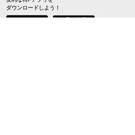
ダウンロードしよう！
ここから「インストール」して、便利な特Pアプリを
公式 X
GETしよう
公式 Facebook
特P
会員・利用規約
特定商取引法について
プライバシーポリシー