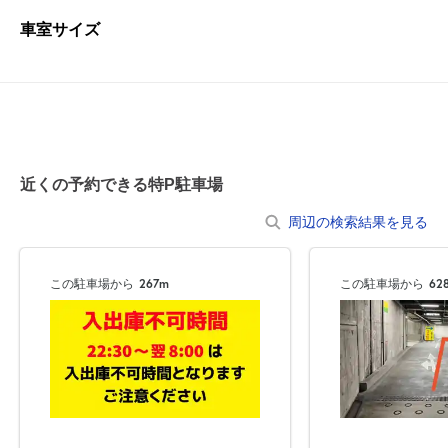
車室サイズ
近くの予約できる特P駐車場
周辺の検索結果を見る
この駐車場から
267m
この駐車場から
62