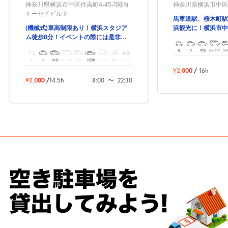
神奈川県横浜市中区本
神奈川県横浜市中区住吉町4-45-1関内
トーセイビルⅡ
馬車道駅、桜木町駅
浜観光に！横浜市中
(機械式)車高制限あり！横浜スタジア
約駐車場！
ム徒歩8分！イベントの際には是非！
関内駅の出口9番から徒歩2分！
軽
コ
中型
ボックス
SU
軽
コ
中型
ボックス
SUV
大型車
トラック
原付
バイク
¥2,000
/
16h
¥2,000
/
14.5h
8:00
〜
22:30