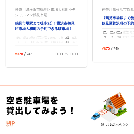
神奈川県横浜市鶴見区市場大和町4−9
神奈川県横浜市鶴見区
シャルマン鶴見市場
《鶴見市場駅まで徒
鶴見市場駅まで徒歩2分！横浜市鶴見
鶴見区菅沢町の予約
区市場大和町の予約できる駐車場！
軽
コ
中型
ボックス
SU
軽
コ
中型
ボックス
SUV
大型車
トラック
原付
バイク
¥870
/
24h
¥370
/
24h
0:00
〜
0:00