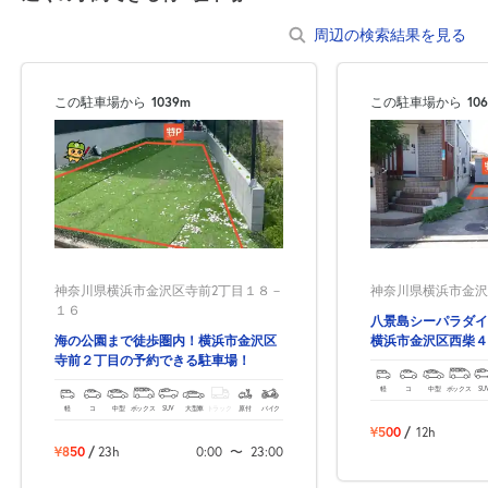
周辺の検索結果を見る
この駐車場から
1039m
この駐車場から
10
神奈川県横浜市金沢区寺前2丁目１８－
神奈川県横浜市金沢区
１６
八景島シーパラダイ
海の公園まで徒歩圏内！横浜市金沢区
横浜市金沢区西柴４
寺前２丁目の予約できる駐車場！
駐車場！
軽
コ
中型
ボックス
SU
軽
コ
中型
ボックス
SUV
大型車
トラック
原付
バイク
¥500
/
12h
¥850
/
23h
0:00
〜
23:00