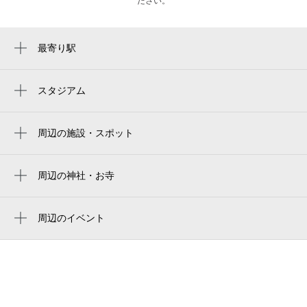
ださい。
最寄り駅
八景島駅
海の公園柴口駅
スタジアム
yokosuka stadium
海の公園南口駅
横須賀スタジアム
周辺の施設・スポット
市大医学部駅
海の公園
福浦駅
海の公園管理センター
周辺の神社・お寺
産業振興センター駅
周辺に神社・お寺が見つかりませんでした。
三喜丸 釣船店
野島公園駅
周辺のイベント
海の公園 多目的グラウンド
第52回 金沢まつり 花火大会
柴漁港
海の公園フリーマーケット（8月）
なぎさ広場
海の公園フリーマーケット（10月）
海の公園 ビーチバレー場
マツケンまみれまみれ島 夏の陣