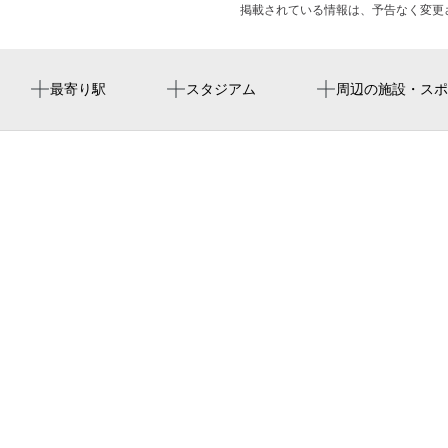
掲載されている情報は、予告なく変更
西太子堂駅
駒沢オリンピック公園総合運動場
メゾン今泉
丸山区民集会所
せたがやアートファーム2026 せーかつぷれぷれこ―ぼ
最寄り駅
スタジアム
周辺の施設・スポ
ー
若林駅
国立代々木競技場
世田谷区立三軒茶屋小学校
せたがやアートファーム2026 アキラさんの音楽放談
松陰神社前駅
ドードーの空
シャリエ三軒茶屋
犬儒派リーディングアクト『シン・マタンゴ』
ドミノ・ピザ三軒茶屋店
フロンティアキッズ 上馬