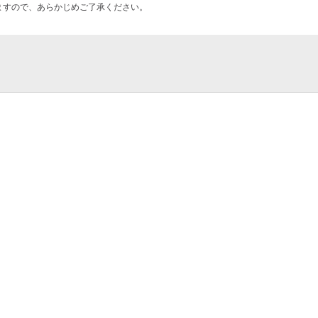
ますので、あらかじめご了承ください。
育館
ぱい
ol
6 VR&amp;ダンス『ステー
支援センター
つの舞台へ－』