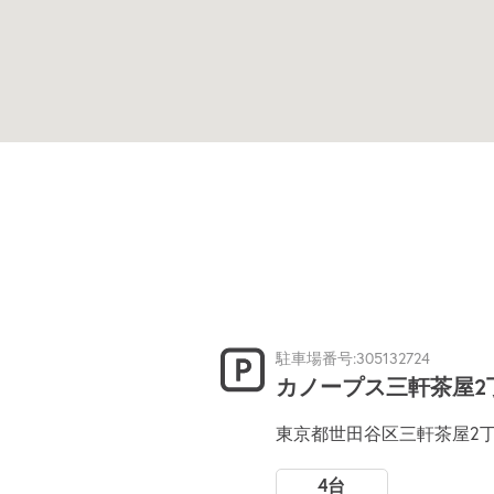
駐車場番号:305132724
カノープス三軒茶屋2
東京都世田谷区三軒茶屋2丁
4台