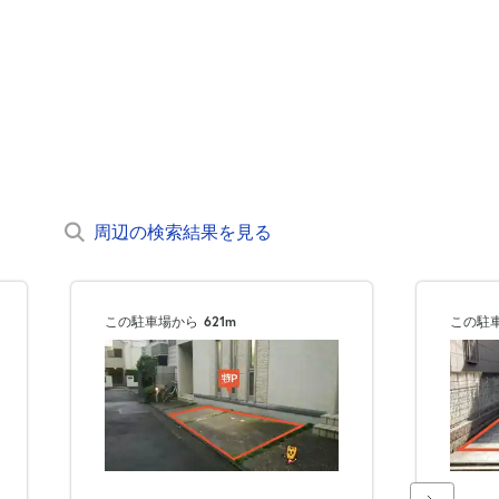
周辺の検索結果を見る
この駐車場から
621m
この駐