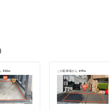
場
ら
530m
この駐車場から
619m
次へ