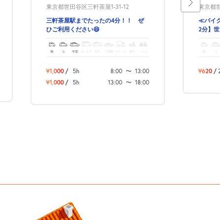
東京都世田谷区三軒茶屋1-31-12
東京都世田
三軒茶屋駅までたったの4分！！ ぜ
≪バイ
ひご利用ください😄
2分】
る駐車場
軽
コ
中型
ボックス
SUV
大型車
トラック
原付
バイク
軽
コ
¥1,000
/
5h
8:00
〜
13:00
¥620
/
¥1,000
/
5h
13:00
〜
18:00