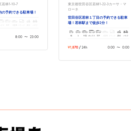
林1-10-7
東京都世田谷区若林1-22-3カーサ・マ
ローネ
内の予約できる駐車場！
世田谷区若林１丁目の予約できる駐車
場！若林駅まで徒歩2分！
ックス
SUV
大型車
トラック
原付
バイク
軽
コ
中型
ボックス
SUV
大型車
トラック
原付
バイク
8:00
〜
23:00
¥1,870
/
24h
0:00
〜
0:00