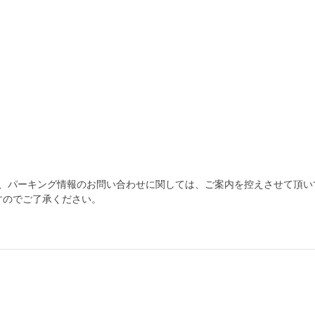
為、パーキング情報のお問い合わせに関しては、ご案内を控えさせて頂い
すのでご了承ください。
自宅
空
駐車場
で
の
き
を
貸出
？
しませんか
売上GET！
費用ゼロ
カンタン