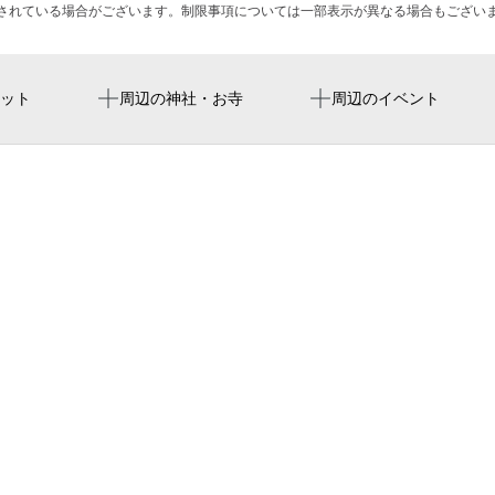
されている場合がございます。制限事項については一部表示が異なる場合もござい
三軒茶屋駅
上馬フラワーホーム
カトリック三軒茶屋教会
ット
周辺の神社・お寺
周辺のイベント
国立代々木競技場 第二体
第25回 おはなしいっ
駒沢大学駅
sangenjaya elementary scho
せたがやアートファーム202
世田谷駅
世田谷区三軒茶屋在宅介護
ジ・オン！－もうひと
丸山区民集会所
上馬北公園
世田谷区立上馬北公園