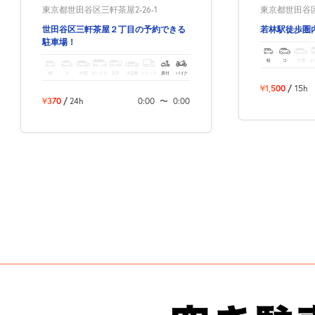
東京都世田谷区三軒茶屋2-26-1
東京都世田谷区若
世田谷区三軒茶屋２丁目の予約できる
若林駅徒歩圏
駐車場！
軽
コ
中型
ボ
軽
コ
中型
ボックス
SUV
大型車
トラック
原付
バイク
¥1,500
/
15h
¥370
/
24h
0:00
〜
0:00