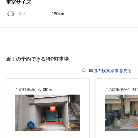
車室サイズ
190cm
高さ
近くの予約できる特P駐車場
周辺の検索結果を見る
この駐車場から
351m
この駐車場から
46