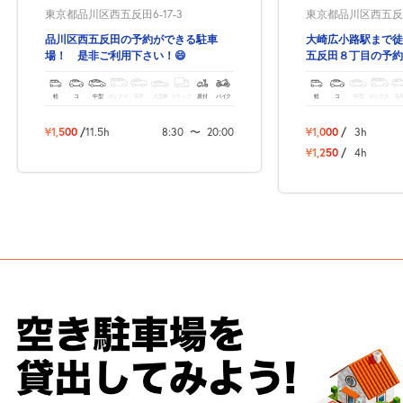
東京都品川区西五反田6-17-3
東京都品川区西五反田8
品川区西五反田の予約ができる駐車
大崎広小路駅まで徒
場！ 是非ご利用下さい！😄
五反田８丁目の予約
軽
コ
中型
ボックス
SUV
大型車
トラック
原付
バイク
軽
コ
中型
ボックス
SU
¥1,500
/
11.5h
8:30
〜
20:00
¥1,000
/
3h
¥1,250
/
4h