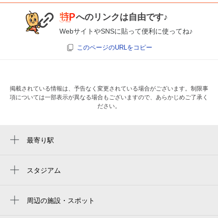
へのリンクは自由です♪
WebサイトやSNSに貼って便利に使ってね♪
このページのURLをコピー
掲載されている情報は、予告なく変更されている場合がございます。制限事
項については一部表示が異なる場合もございますので、あらかじめご了承く
ださい。
最寄り駅
祐天寺駅
中目黒駅
スタジアム
国立代々木競技場 第二体育館
代官山駅
国立代々木競技場
周辺の施設・スポット
学芸大学駅
伊勢脇公園
駒沢オリンピック公園総合運動場