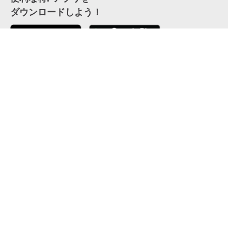
ダウンロードしよう！
ここから「インストール」して、便利な特Pアプリを
公式 X
GETしよう
公式 Facebook
特P
会員・利用規約
特定商取引法について
プライバシーポリシー