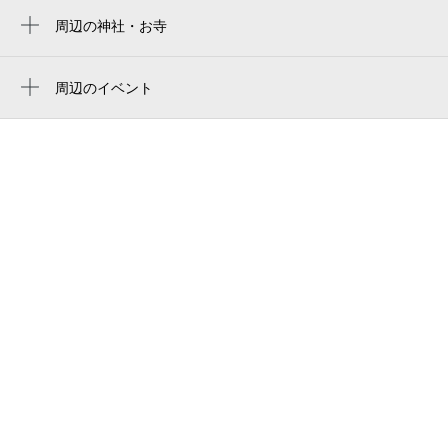
恵比寿駅
j×w中目黒
周辺の神社・お寺
池尻大橋駅
天祖神社
ギャラリーあるかぶる
上目黒天祖神社
周辺のイベント
FJ's
第61回 中目黒夏まつり
浄桂院
開山本地堂門
第31回和酒フェスin中目黒
祐天寺
blue bottle coffee - naka-meguro cafe
sanu nowhere
curry up -nakameguro-
中目黒パークハウス
東京都立目黒高等学校
hh hair（エイチエイチヘアー）
目黒区 上目黒住区センター