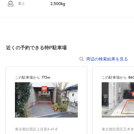
2,500kg
重さ
近くの予約できる特P駐車場
周辺の検索結果を見る
この駐車場から
772m
この駐車場から
86
東京都目黒区上目黒4-41-8
東京都目黒区五本木2-