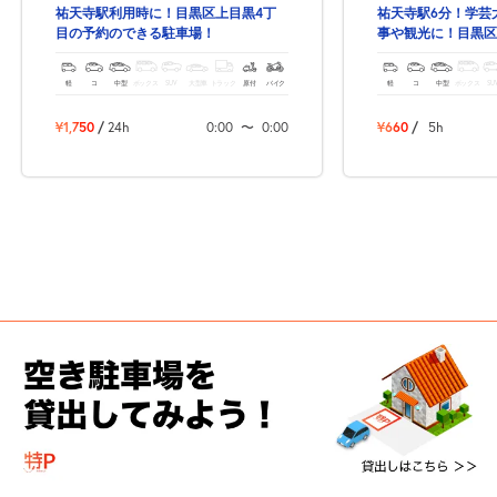
祐天寺駅利用時に！目黒区上目黒4丁
祐天寺駅6分！学芸
目の予約のできる駐車場！
事や観光に！目黒区
る駐車場！
軽
コ
中型
ボックス
SUV
大型車
トラック
原付
バイク
軽
コ
中型
ボックス
SU
¥1,750
/
24h
0:00
〜
0:00
¥660
/
5h