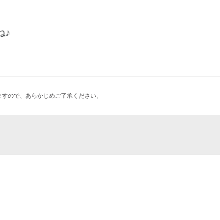
ね♪
ますので、あらかじめご了承ください。
我会堂
ga
sfree