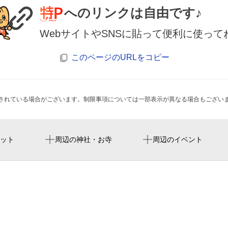
へのリンクは自由です♪
WebサイトやSNSに貼って便利に使って
このページのURLをコピー
されている場合がございます。制限事項については一部表示が異なる場合もござい
千葉寺駅
fukuda denshi arena
総合葬祭式場ライフケア蘇
ット
周辺の神社・お寺
周辺のイベント
ドーミーイン千葉City So
ホテルマイステイズ蘇我
賃貸クラウド蘇我店 株式会社a
がぜん 蘇我店
忍家 蘇我駅前店