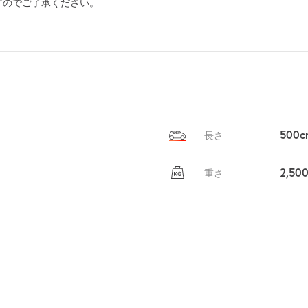
すのでご了承ください。
貸出
？
しませんか
売上GET！
費用ゼロ
カンタン
500c
長さ
2,50
重さ