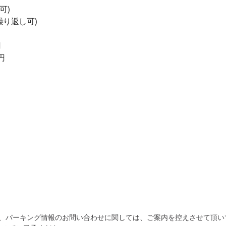
可)
円(繰り返し可)
円
0円
自宅
空
駐車場
で
の
き
為、パーキング情報のお問い合わせに関しては、ご案内を控えさせて頂い
を