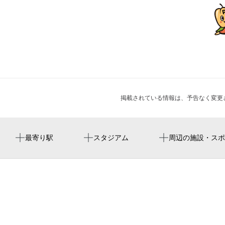
掲載されている情報は、予告なく変更
蘇我駅
フクダ電子アリーナ
蘇我駅前
周辺に神社・お寺が見つかりませんでした。
周辺にイベントが見つかりませんでした。
最寄り駅
スタジアム
周辺の施設・スポ
ma~なべや 蘇我店
レストラン みなと食堂
ホテルソガインターナショナル
そがアイクリニック
くいもの屋わん 蘇我東口駅前店