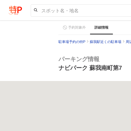
スポット名・地名
予約対象外
詳細情報
駐車場予約の特P
蘇我駅近くの駐車場
周
パーキング情報
ナビパーク 蘇我南町第7