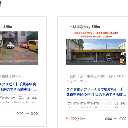
場
次へ
ら
425m
この駐車場から
515m
区今井1-22-3
千葉県千葉市中央区今井1丁目19-14ゆ
たかストアー
クアリ近く】千葉市中央
の予約のできる駐車場‼フ
フクダ電子アリーナまで徒歩9分！千
ーナすぐ近く！
葉市中央区今井1丁目の予約できる駐車
場！
ックス
SUV
大型車
トラック
原付
バイク
軽
コ
中型
ボックス
SUV
大型車
トラック
原付
バイク
0:00
〜
0:00
¥1,000
/
24h
0:00
〜
0:00