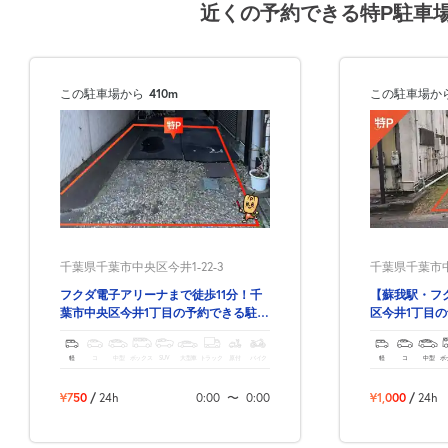
近くの予約できる特P駐車
この駐車場から
410m
この駐車場か
千葉県千葉市中央区今井1-22-3
千葉県千葉市中央
フクダ電子アリーナまで徒歩11分！千
【蘇我駅・フ
葉市中央区今井1丁目の予約できる駐車
区今井1丁目
場！
クダ電子アリ
軽
コ
中型
ボックス
SUV
大型車
トラック
原付
バイク
軽
コ
中型
ボ
¥750
/
24h
0:00
〜
0:00
¥1,000
/
24h