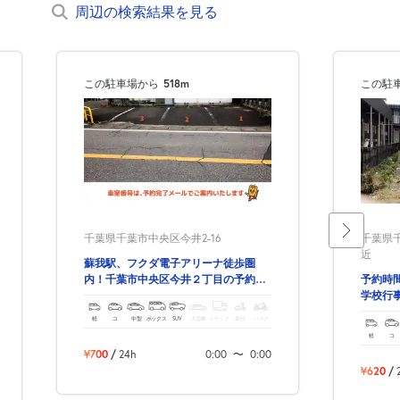
周辺の検索結果を見る
この駐車場から
518m
この駐
千葉県千葉市中央区今井2-16
千葉県千
近
蘇我駅、フクダ電子アリーナ徒歩圏
内！千葉市中央区今井２丁目の予約で
予約時
きる駐車場！
学校行
軽
コ
中型
ボックス
SUV
大型車
トラック
原付
バイク
軽
コ
¥700
/
24h
0:00
〜
0:00
¥620
/