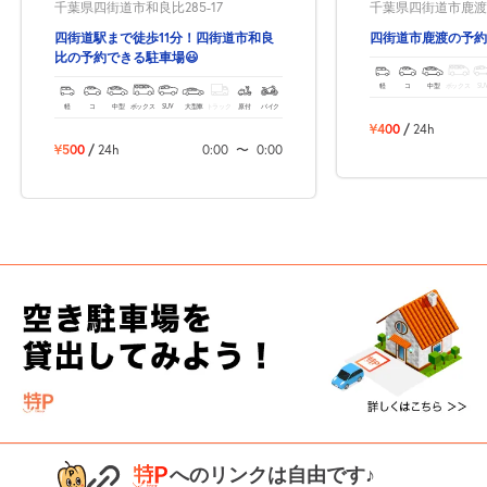
千葉県四街道市鹿渡11
千葉県四街道市和良比285-17
四街道市鹿渡の予約
四街道駅まで徒歩11分！四街道市和良
比の予約できる駐車場😃
軽
コ
中型
ボックス
SU
軽
コ
中型
ボックス
SUV
大型車
トラック
原付
バイク
¥400
/
24h
¥500
/
24h
0:00
〜
0:00
へのリンクは自由です♪