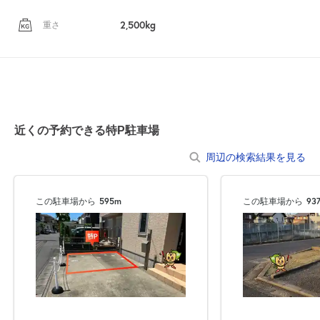
2,500kg
重さ
近くの予約できる特P駐車場
周辺の検索結果を見る
この駐車場から
595m
この駐車場から
93