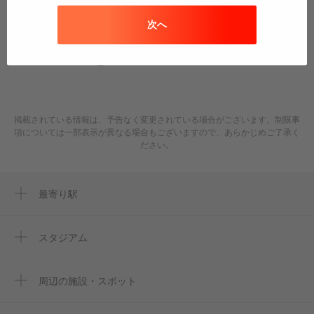
へのリンクは自由です♪
次へ
WebサイトやSNSに貼って便利に使ってね♪
このページのURLをコピー
掲載されている情報は、予告なく変更されている場合がございます。制限事
項については一部表示が異なる場合もございますので、あらかじめご了承く
ださい。
最寄り駅
周辺に最寄り駅が見つかりませんでした。
スタジアム
葛飾区奥戸総合スポーツセンター陸上競技
場
周辺の施設・スポット
東京土建一般労働組合江戸川支部