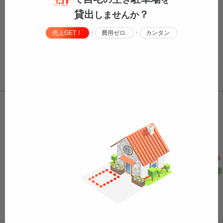
貸出
？
しませんか
210cm
高さ
売上GET！
費用ゼロ
カンタン
2,500kg
重さ