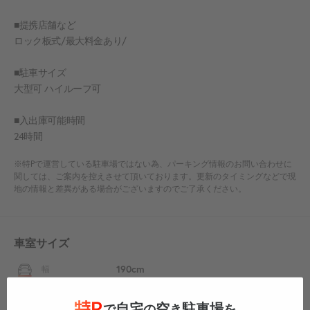
■提携店舗など
ロック板式/最大料金あり/
■駐車サイズ
大型可 ハイルーフ可
■入出庫可能時間
24時間
※特Pで運営している駐車場ではない為、パーキング情報のお問い合わせに
関しては、ご案内を控えさせて頂いております。更新のタイミングなどで現
地の情報と差異がある場合がございますのでご了承ください。
車室サイズ
190cm
幅
500cm
長さ
自宅
空
駐車場
で
の
き
を