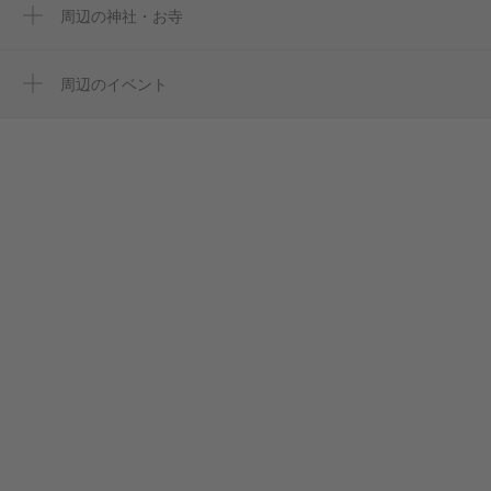
つり吉江戸川店
周辺の神社・お寺
周辺に神社・お寺が見つかりませんでした。
江戸川区立大杉第二小学校
周辺のイベント
一之江2りんかん
周辺にイベントが見つかりませんでした。
東京ゴルフプラザ
VAMOS バモスダイビング
ＳＳＳ１６
サンパレス 環七大杉店
安井葬儀社
セレモニーホール安井
大杉一丁目公園
梅田運輸株式会社