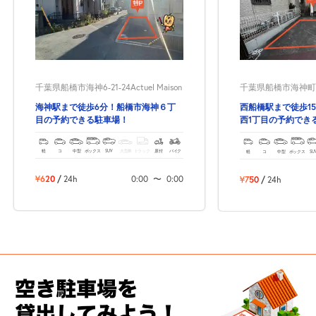
千葉県船橋市海神6-21-24Actuel Maison
千葉県船橋市海神町西1
海神駅まで徒歩6分！船橋市海神６丁
西船橋駅まで徒歩1
目の予約できる駐車場！
西1丁目の予約でき
軽
コ
中型
ボックス
SUV
大型車
トラック
原付
バイク
軽
コ
中型
ボックス
SU
¥620
/
24h
0:00
〜
0:00
¥750
/
24h