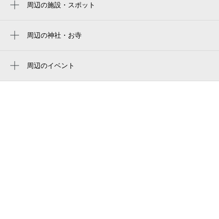
周辺の施設・スポット
hachiman-bori moat
近江商人の町並み
周辺の神社・お寺
宝積寺
江湖庵（はんこ屋+カフェ+gallery）
正福寺
周辺のイベント
クラブハリエ 日牟禮館
周辺にイベントが見つかりませんでした。
近江八幡教会
クラブハリエ 日牟禮館・日牟禮カフェ
蓮照寺
近江八幡市 資料館
稲荷神社
市立郷土資料館
近江八幡市立資料館
旧伴家住宅
滋賀銀行 八幡支店
八幡堀テラス ほりかふぇ
まるたけ近江西川