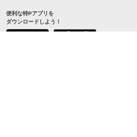
便利な特Pアプリを
ダウンロードしよう！
ここから「インストール」して、便利な特Pアプリを
公式 X
GETしよう
公式 Facebook
特P
会員・利用規約