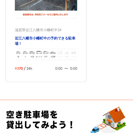
滋賀県近江八幡市小幡町中24
近江八幡市小幡町中の予約できる駐車
場！
軽
コ
中型
ボックス
SUV
大型車
トラック
原付
バイク
¥370
/
24h
0:00
〜
0:00