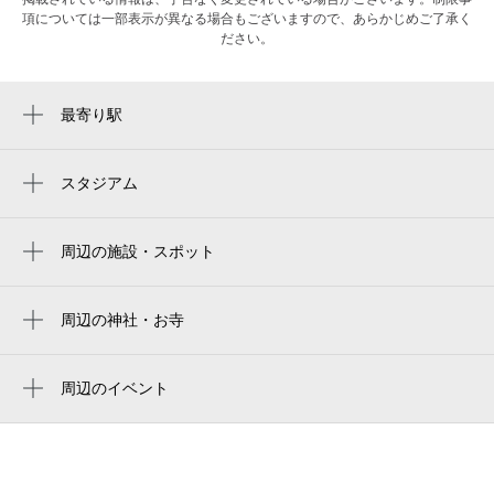
項については一部表示が異なる場合もございますので、あらかじめご了承く
ださい。
最寄り駅
瑞穂運動場西駅
瑞穂運動場東駅
スタジアム
paloma mizuho stadium
瑞穂区役所駅
paloma mizuho rugby stadium
周辺の施設・スポット
新瑞橋駅
名古屋市役所教育委員会 パロマ瑞穂スポ
総合リハビリセンター駅
ーツパーク野球場
周辺の神社・お寺
妙音通駅
パロマ瑞穂屋外プール
瑞宝寺
呼続駅
瑞穂運動場練習プール
周辺のイベント
狂言がやってきた！！「なごや子どものた
パロマ瑞穂トレーニング室
めの巡回劇場」（瑞穂区）
パロマ瑞穂屋内プール
特別展「リトアニア」関連企画 はくぶつ