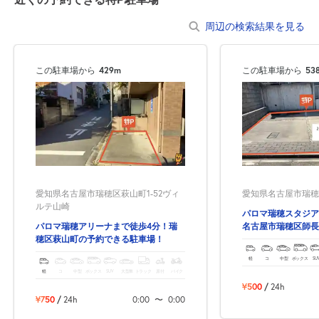
周辺の検索結果を見る
この駐車場から
429m
この駐車場から
53
愛知県名古屋市瑞穂区萩山町1-52ヴィ
愛知県名古屋市瑞穂区
ルテ山崎
パロマ瑞穂スタジア
パロマ瑞穂アリーナまで徒歩4分！瑞
名古屋市瑞穂区師長
穂区萩山町の予約できる駐車場！
車場！
軽
コ
中型
ボックス
SU
軽
コ
中型
ボックス
SUV
大型車
トラック
原付
バイク
¥500
/
24h
¥750
/
24h
0:00
〜
0:00