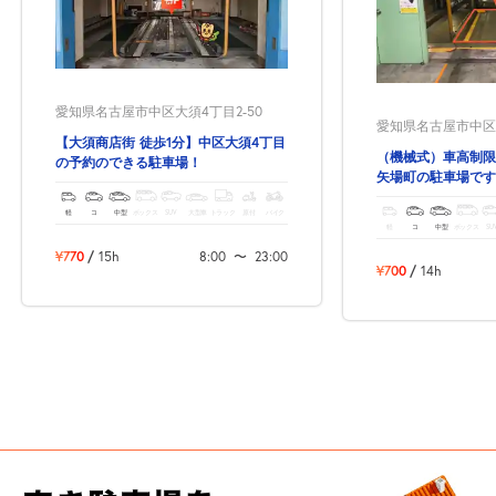
愛知県名古屋市中区大須4丁目2-50
愛知県名古屋市中区栄3
【大須商店街 徒歩1分】中区大須4丁目
（機械式）車高制限
の予約のできる駐車場！
矢場町の駐車場です
館・名古屋市美術館
軽
コ
中型
ボックス
SUV
大型車
トラック
原付
バイク
軽
コ
中型
ボックス
SU
¥770
/
15h
8:00
〜
23:00
¥700
/
14h