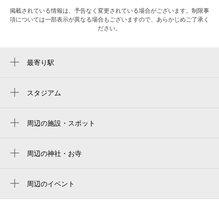
掲載されている情報は、予告なく変更されている場合がございます。制限事
項については一部表示が異なる場合もございますので、あらかじめご了承く
ださい。
最寄り駅
矢場町駅
栄駅
スタジアム
バンテリンドーム
大須観音駅
nagoya baseball stadium
周辺の施設・スポット
栄町駅
for...by grande【フォーバイグランデ】ブリ
上前津駅
ーチ／ケアブリーチ／ブリーチなしダブル
周辺の神社・お寺
カラー／ハイトーン／インナーカラー／ハ
伏見駅
白林禅寺
イライト／ヘアセット／トリートメント／
エクステ／前髪カット／学割u24／髪質改善
久屋大通駅
白林禅寺
周辺のイベント
／髪質改善ストレート／当日予約ok
2026輸入古着の屋外販売イベント
丸の内駅
政秀寺
モーニングポケット
Rubicon USED
鶴舞駅
勝鬘寺