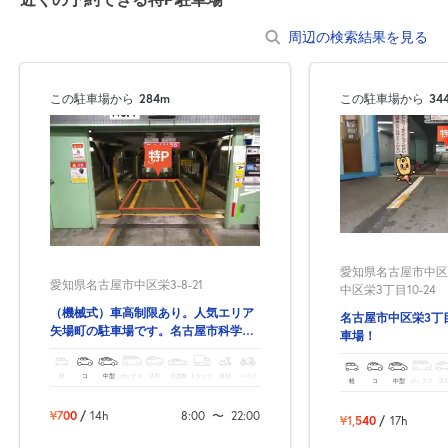
周辺の検索結果を見る
この駐車場から
284m
この駐車場から
34
愛知県名古屋市中区
愛知県名古屋市中区栄3-8-21
中区栄3丁目10-24
（機械式）車高制限あり。人気エリア
名古屋市中区栄3丁
矢場町の駐車場です。名古屋市科学
車場！
館・名古屋市美術館も歩いてスグ！
軽
コ
中型
ボックス
SUV
大型車
トラック
原付
バイク
軽
コ
中型
ボックス
SU
¥700
/
14h
8:00
〜
22:00
¥1,540
/
17h