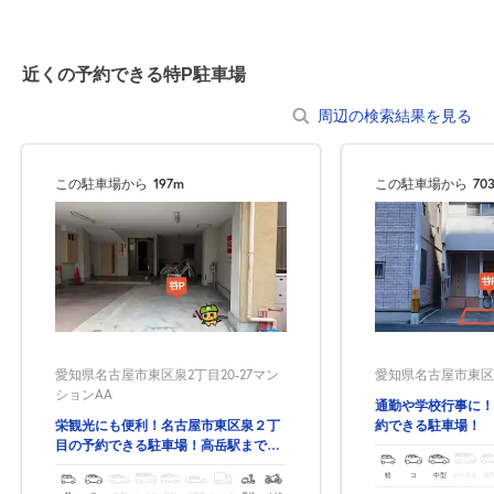
近くの予約できる特P駐車場
周辺の検索結果を見る
この駐車場から
197m
この駐車場から
70
愛知県名古屋市東区泉2丁目20-27マン
愛知県名古屋市東区筒井
ションAA
通勤や学校行事に！
栄観光にも便利！名古屋市東区泉２丁
約できる駐車場！
目の予約できる駐車場！高岳駅まで徒
歩3分！
軽
コ
中型
ボックス
SU