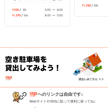
軽
コ
中型
ボックス
SUV
大型車
トラック
原付
バイク
¥1,250
/
24h
¥500
/
8h
0:00
〜
8:00
¥1,370
/
16h
8:00
〜
0:00
へのリンクは自由です♪
WebサイトやSNSに貼って便利に使ってね♪