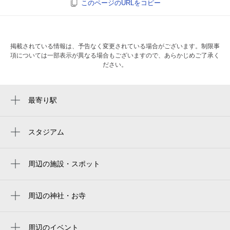
このページのURLをコピー
掲載されている情報は、予告なく変更されている場合がございます。制限事
項については一部表示が異なる場合もございますので、あらかじめご了承く
ださい。
最寄り駅
高岳駅
新栄町駅
スタジアム
バンテリンドーム
久屋大通駅
名古屋バンテリンドーム
周辺の施設・スポット
栄町駅
le lotus
バンテリンドーム ナゴヤ（ナゴヤドーム）
栄駅
名古屋高岳郵便局
周辺の神社・お寺
Vantelin Dome Nagoya
車道駅
勝楽寺
ジャニー
名古屋巨蛋
東大手駅
遍照院
周辺のイベント
オオカンザクラの並木道