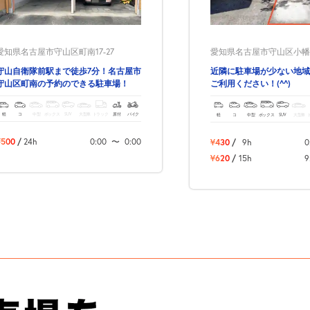
愛知県名古屋市守山区町南17-27
愛知県名古屋市守山区小幡太
守山自衛隊前駅まで徒歩7分！名古屋市
近隣に駐車場が少ない地域
守山区町南の予約のできる駐車場！
ご利用ください！(^^)
軽
コ
中型
ボックス
SUV
大型車
トラック
原付
バイク
軽
コ
中型
ボックス
SUV
大型車
¥500
/
24h
0:00
〜
0:00
¥430
/
9h
0
¥620
/
15h
9