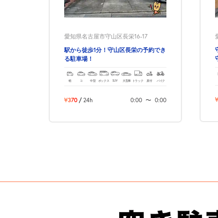
愛知県名古屋市守山区長栄16-17
駅から徒歩1分！守山区長栄の予約でき
る駐車場！
軽
コ
中型
ボックス
SUV
大型車
トラック
原付
バイク
¥370
/
24h
0:00
〜
0:00