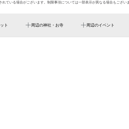
されている場合がございます。制限事項については一部表示が異なる場合もござい
守山自衛隊前駅
Vantelin Dome Nagoya
ひょうたん山 水谷眼科
ット
周辺の神社・お寺
周辺のイベント
金屋駅
vantelin dome na
名古屋市消防局守山消防署
ドーム
ひょうたん山歯科
砂田橋駅
バンテリンドーム名古屋
西新公園
名古屋バンテリンドーム
ピアゴパワー守山店
合掌殿グループ 中部特殊