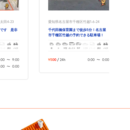
田4-23
愛知県名古屋市千種区竹越1-6-24
です 是非
千代田橋保育園まで徒歩5分！名古屋
市千種区竹越の予約できる駐車場！
トラック
原付
バイク
軽
コ
中型
ボックス
SUV
大型車
トラック
原付
バイク
:00
〜
9:00
¥500
/
24h
0:00
〜
0:00
:00
〜
0:00