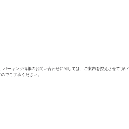
為、パーキング情報のお問い合わせに関しては、ご案内を控えさせて頂い
すのでご了承ください。
自宅
空
駐車場
で
の
き
を
貸出
？
しませんか
売上GET！
費用ゼロ
カンタン