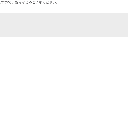
ますので、あらかじめご了承ください。
goya（バンテリンドームナゴヤ）／ナドヤ
自動車