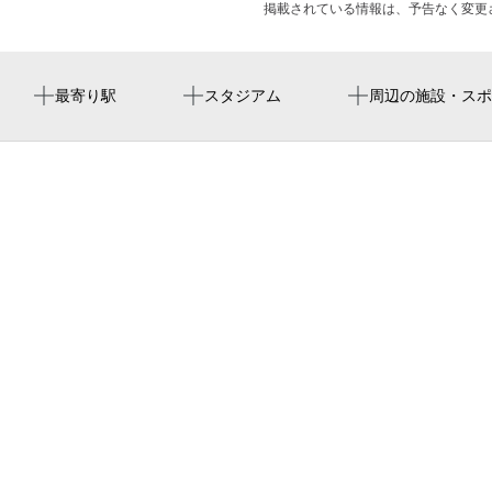
掲載されている情報は、予告なく変更
瓢箪山駅
バンテリンドーム ナゴヤ（ナゴヤドーム）
ひょうたん山えきまえゴルフ
長栄寺
周辺にイベントが見つかりませんでした。
最寄り駅
スタジアム
周辺の施設・スポ
守山駅
瓢箪山駅 バリアフリートイレ
名古屋巨蛋
小幡駅
瓢箪
반테린 돔 나고야
新守山駅
ライオンズマンション瓢箪山第3
バンテリンドーム
名古屋瓢箪山郵便局
瓢箪山マンション