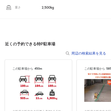
2,500kg
重さ
近くの予約できる特P駐車場
周辺の検索結果を見る
この駐車場から
450m
この駐車場から
58