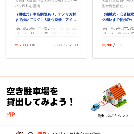
大阪府大阪市中央区西心斎橋1-5-5アー
大阪府大阪市中央区南
バンBLD.心斎橋
生命御堂筋ビル
（機械式）車高制限あり。アメリカ村
（機械式）心斎橋駅
まで歩いてスグ！大阪心斎橋、アメリ
ツ橋駅まで徒歩7分
カ村のど真ん中！
場4丁目の予約駐車
軽
コ
中型
ボックス
SUV
大型車
トラック
原付
バイク
軽
コ
中型
ボックス
SU
¥1,200
/
13h
8:00
〜
21:00
¥1,700
/
13h