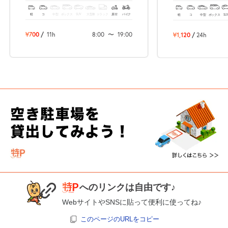
場！
軽
コ
中型
ボックス
SUV
大型車
トラック
原付
バイク
軽
コ
中型
ボックス
SU
¥700
/
11h
8:00
〜
19:00
¥1,120
/
24h
へのリンクは自由です♪
WebサイトやSNSに貼って便利に使ってね♪
このページのURLをコピー