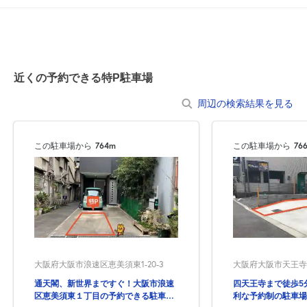
近くの予約できる特P駐車場
周辺の検索結果を見る
この駐車場から
764m
この駐車場から
76
大阪府大阪市浪速区恵美須東1-20-3
大阪府大阪市天王寺
通天閣、新世界まですぐ！大阪市浪速
四天王寺まで徒歩5
区恵美須東１丁目の予約できる駐車
利な予約制の駐車場