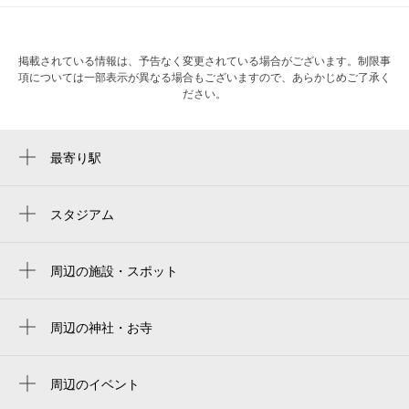
掲載されている情報は、予告なく変更されている場合がございます。制限事
項については一部表示が異なる場合もございますので、あらかじめご了承く
ださい。
最寄り駅
天王寺駅前駅
天王寺駅
スタジアム
yodoko sakura stadium
大阪阿部野橋駅
yanmar hanasaka stadium
周辺の施設・スポット
動物園前駅
大阪市保健所
ヨドコウ桜スタジアム
阿倍野駅
公立大学法人大阪（法人本部）
周辺の神社・お寺
Kyocera Dome Osaka
新今宮駅前駅
周辺に神社・お寺が見つかりませんでした。
あべのメディックス
京セラドーム大阪
今池駅
周辺のイベント
大阪市営住宅 阿倍野住宅管理センター
大阪京瓷巨蛋
アポロビル・ルシアスビル周遊謎解き た
新今宮駅