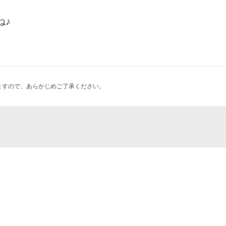
ね♪
ますので、あらかじめご了承ください。
や版画展
／バンタン大阪校 なんば4号館
ジャイアンツ 不滅の背番号
ば店
んば店
） 夏のわくわく大作戦！
校