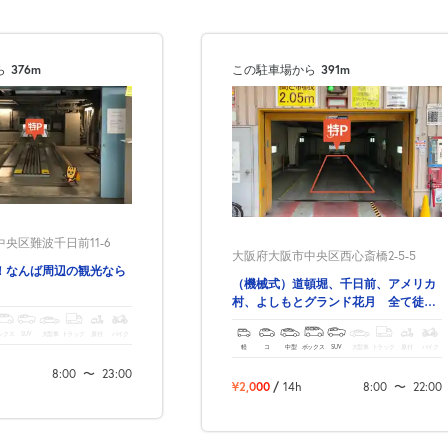
ら
376m
この駐車場から
391m
央区難波千日前11-6
大阪府大阪市中央区西心斎橋2-5-5
！なんば周辺の観光なら
（機械式）道頓堀、千日前、アメリカ
村、よしもとグランド花月 全て徒歩
圏内！
ックス
SUV
大型車
トラック
原付
バイク
軽
コ
中型
ボックス
SUV
大型車
トラック
原付
バイク
8:00
〜
23:00
¥2,000
/
14h
8:00
〜
22:00