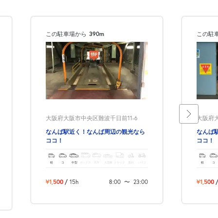
この駐車場から
390m
この駐
大阪府大阪市中央区難波千日前11-6
大阪府大
なんば駅近く！なんば周辺の観光なら
なんば
ココ！
ココ！
軽
コ
中型
ボックス
SUV
大型車
トラック
原付
バイク
軽
コ
¥1,500
/
15h
8:00
〜
23:00
¥1,500