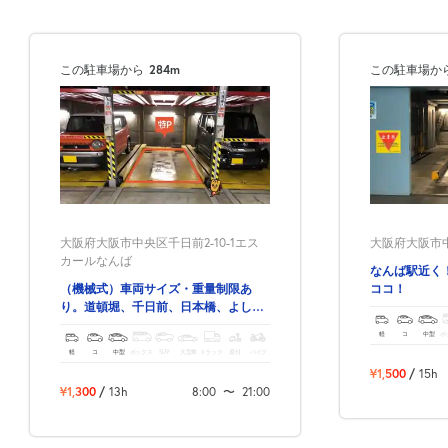
この駐車場から
284m
この駐車場か
大阪府大阪市中央区千日前2-10-1エス
大阪府大阪市中
カールなんば
なんば駅近く
（機械式）車両サイズ・重量制限あ
ココ！
り。道頓堀、千日前、日本橋、よしも
とグランド花月 全て徒歩圏内！
軽
コ
中型
ボ
軽
コ
中型
ボックス
SUV
大型車
トラック
原付
バイク
¥1,500
/
15h
¥1,300
/
13h
8:00
〜
21:00