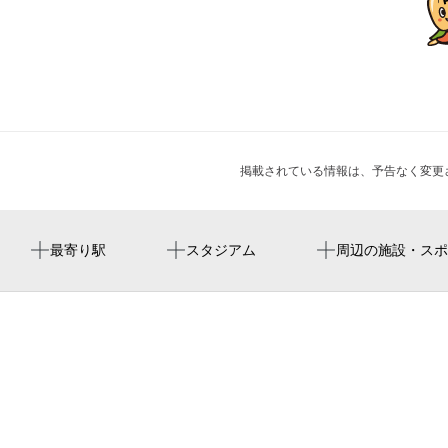
掲載されている情報は、予告なく変更
なんば駅
Kyocera Dome Osaka
難波駅前 四丁目ビル
周辺に神社・お寺が見つかりませんでした。
PINGU（TM） SHOP OSAKA(ピングー ショップ オオ
最寄り駅
スタジアム
周辺の施設・スポ
サカ)
難波駅
大阪京瓷巨蛋
バンタンゲームアカデミー大阪校
近鉄日本橋駅
교세라 돔 오사카
鉄板焼き もんじゃ麦 なんば店
プレバト才能アリ展（大阪）
四ツ橋駅
ホテルロイヤルクラシック大阪宴会場
ホラーにふれる展 ー映画美術の世界ー（大阪）
大国町駅
笠原クリニック | 甲状腺疾患・糖尿病専門, 大阪
今宮戎駅
タケダビル