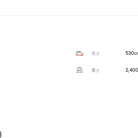
530c
長さ
2,40
重さ
場