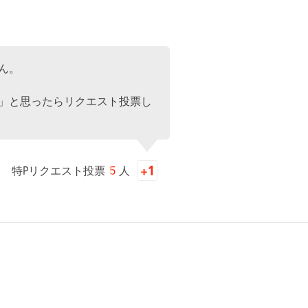
ん。
」と思ったらリクエスト投票し
特Pリクエスト投票
5
人