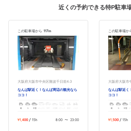
近くの予約できる特P駐車
この駐車場から
117m
この駐車場か
大阪府大阪市中央区難波千日前4-3
大阪府大阪市中
なんば駅近く！なんば周辺の観光なら
なんば駅近く
ココ！
ココ！
軽
コ
中型
ボックス
SUV
大型車
トラック
原付
バイク
軽
コ
中型
ボ
¥1,400
/
15h
8:00
〜
23:00
¥1,500
/
15h