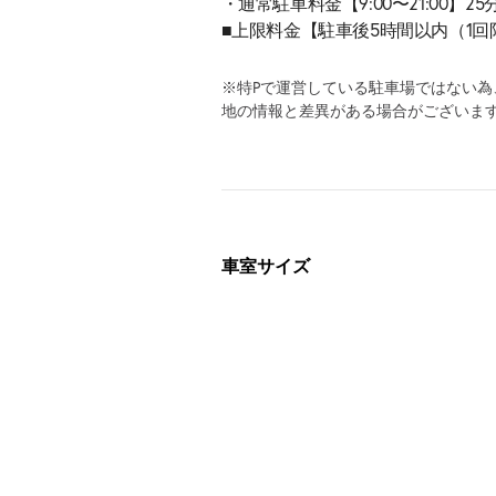
・通常駐車料金【9:00〜21:00】25分2
■上限料金【駐車後5時間以内（1回限り
※特Pで運営している駐車場ではない
地の情報と差異がある場合がございま
車室サイズ