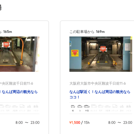
場
ら
165m
この駐車場から
169m
央区難波千日前11-6
大阪府大阪市中央区難波千日前11-6
！なんば周辺の観光なら
なんば駅近く！なんば周辺の観光なら
ココ！
ックス
SUV
大型車
トラック
原付
バイク
軽
コ
中型
ボックス
SUV
大型車
トラック
原付
バイク
8:00
〜
23:00
¥1,500
/
15h
8:00
〜
23:00