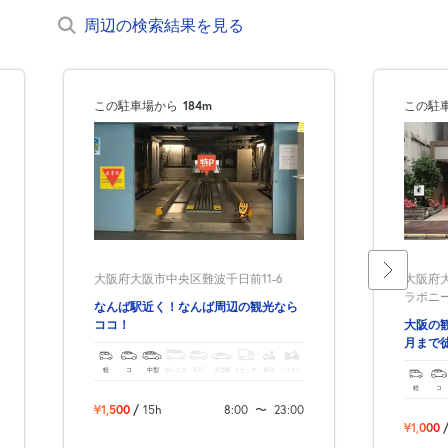
周辺の検索結果を見る
この駐車場から
184m
この駐
大阪府大阪市中央区難波千日前11-6
大阪府大
ラボニ
なんば駅近く！なんば周辺の観光なら
ココ！
大阪の
月まで
軽
コ
中型
ボックス
SUV
大型車
トラック
原付
バイク
軽
コ
¥1,500
/
15h
8:00
〜
23:00
¥1,000