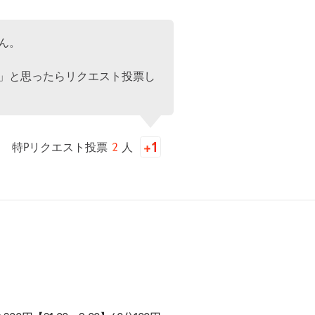
ん。
」と思ったらリクエスト投票し
特Pリクエスト投票
2
人