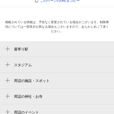
このページのURLをコピー
掲載されている情報は、予告なく変更されている場合がございます。制限事
項については一部表示が異なる場合もございますので、あらかじめご了承く
ださい。
最寄り駅
高須神社駅
浅香山駅
スタジアム
住之江公園野球場
大和川駅
ヨドコウ桜スタジアム
周辺の施設・スポット
綾ノ町駅
七道東やまめ公園
yodoko sakura stadium
七道駅
コーナン堺高須店
周辺の神社・お寺
yanmar hanasaka stadium
神明町駅
高須神社
喫茶ラック
yanmar stadium nagai
我孫子道駅
周辺のイベント
有馬工務店