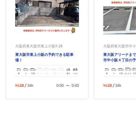
大阪府東大阪市東上小阪9-28
大阪府東大阪市中小阪4
東大阪市東上小阪の予約できる駐車
東大阪アリーナまで
場！
市中小阪４丁目の予
軽
コ
中型
ボックス
SUV
大型車
トラック
原付
バイク
軽
コ
中型
ボックス
SU
¥620
/
24h
0:00
〜
0:00
¥620
/
24h