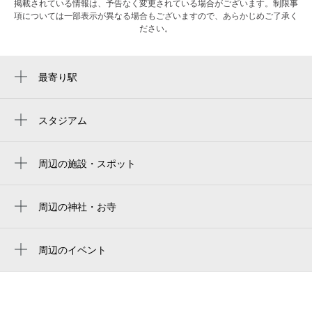
掲載されている情報は、予告なく変更されている場合がございます。制限事
項については一部表示が異なる場合もございますので、あらかじめご了承く
ださい。
最寄り駅
長瀬駅
八戸ノ里駅
スタジアム
東大阪市花園ラグビー場
河内小阪駅
hanazono rugby stadium
周辺の施設・スポット
弥刀駅
（株）関西電工
花園中央公園 第2グラウンド
河内永和駅
グロリアス27
周辺の神社・お寺
東大阪市花園ラグビー場 第2グラウンド
常照寺
宝持南
周辺のイベント
大阪府東大阪オフサイトセンター
周辺にイベントが見つかりませんでした。
21号館
近畿大学東大阪キャンパス 11月ホール