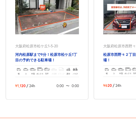
大阪府松原市西野々2-
大阪府松原市松ケ丘1-5-20
松原市西野々２丁目
河内松原駅まで9分！松原市松ケ丘1丁
場！
目の予約できる駐車場！
軽
コ
中型
ボックス
SU
軽
コ
中型
ボックス
SUV
大型車
トラック
原付
バイク
¥620
/
24h
¥1,120
/
24h
0:00
〜
0:00