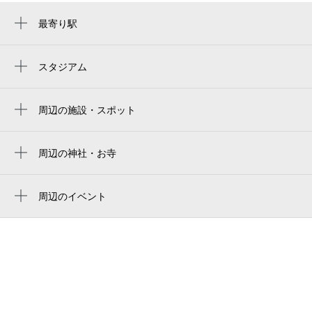
最寄り駅
河内松原駅
高見ノ里駅
スタジアム
周辺にスタジアムが見つかりませんでした。
布忍駅
周辺の施設・スポット
トヨタカローラ南海 松原店
松原ひかり幼稚園
周辺の神社・お寺
周辺に神社・お寺が見つかりませんでした。
松原市立松原北小学校
周辺のイベント
matsubara kita elementary school
松原創業塾2026
にっかつプラザ
南大阪わくわく夏たびデジタルスタンプラ
松原市阿保
リー
古本市場松原店
松原市立松寿苑