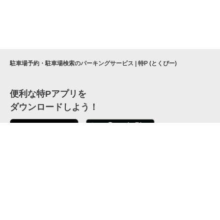
駐車場予約・駐車場検索のパーキングサービス | 特P (とくぴー)
便利な特Pアプリを
ダウンロードしよう！
ここから「インストール」して、便利な特Pアプリを
公式 X
GETしよう